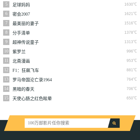
丧尸
5
1630℃
足球妈妈
6
1621℃
密会2007
7
1516℃
最美丽的妻子
8
1378℃
分手清单
9
1313℃
超神传说童子
10
996℃
紫罗兰
11
953℃
北斋漫画
12
881℃
F1：狂飙飞车
13
764℃
罗马帝国沦亡录1964
14
706℃
黑暗的春天
15
650℃
天使心肠之红色眩晕