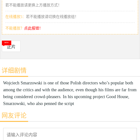
若不能播放请更换上方播放方式！
在线播放5：
若不能播放请切换在线播放组！
不能播放？
点此报错！
正片
详细剧情
Wojciech Smarzowski is one of those Polish directors who’s popular both
among the critics and with the audience, even though his films are far from
being considered crowd-pleasers. In his upcoming project Good House,
Smarzowski, who also penned the script
网友评论