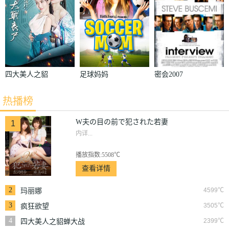
四大美人之貂
足球妈妈
密会2007
蝉大战丧尸
热播榜
W夫の目の前で犯された若妻
1
内详...
播放指数:5508℃
查看详情
2
4599℃
玛丽娜
3
3505℃
疯狂欲望
4
2399℃
四大美人之貂蝉大战