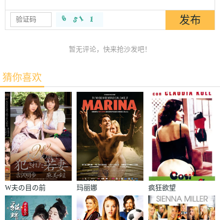
暂无评论，快来抢沙发吧！
猜你喜欢
W夫の目の前
玛丽娜
疯狂欲望
で犯された若
妻