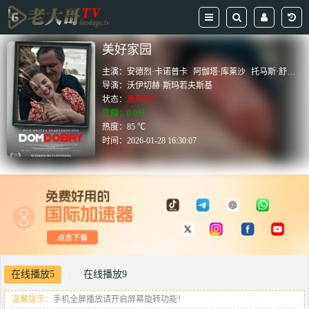
美好家园
主演：
安德烈·卡诺普卡
阿伽塔·库莱沙
托马斯·舒查特
导演：
沃伊切赫·斯玛若夫斯基
状态：
更新HD
豆瓣：0.0分
热度：85 ℃
时间：
2026-01-28 16:30:07
在线播放5
在线播放9
|
温馨提示：
手机全屏播放请开启屏幕旋转功能！