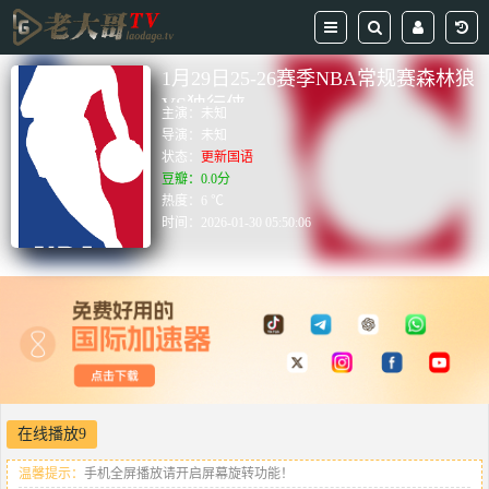
1月29日25-26赛季NBA常规赛森林狼
VS独行侠
主演：
未知
导演：
未知
状态：
更新国语
豆瓣：0.0分
热度：6 ℃
时间：
2026-01-30 05:50:06
在线播放9
温馨提示：
手机全屏播放请开启屏幕旋转功能！