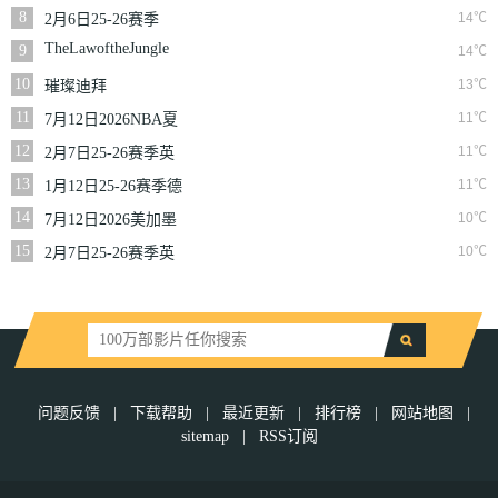
NBA常规赛掘金VS
8
14℃
2月6日25-26赛季
勇士
NBA常规赛篮网VS
TheLawoftheJungle
9
14℃
魔术
10
13℃
璀璨迪拜
11
11℃
7月12日2026NBA夏
季联赛尼克斯VS马刺
12
11℃
2月7日25-26赛季英
超第25轮伯恩利VS西
13
11℃
1月12日25-26赛季德
汉姆联
甲第16轮拜仁慕尼黑
14
10℃
7月12日2026美加墨
VS沃尔夫斯堡
世界杯四分之一决赛
15
10℃
2月7日25-26赛季英
挪威VS英格兰
超第25轮狼队VS切尔
西
问题反馈
|
下载帮助
|
最近更新
|
排行榜
|
网站地图
|
sitemap
|
RSS订阅