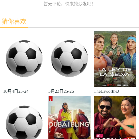
暂无评论，快来抢沙发吧！
猜你喜欢
10月4日23-24
3月23日25-26
TheLawoftheJ
赛季欧冠小组
赛季法甲第27
ungle
赛第2轮那不
轮雷恩VS梅
勒斯VS皇家
斯
马德里