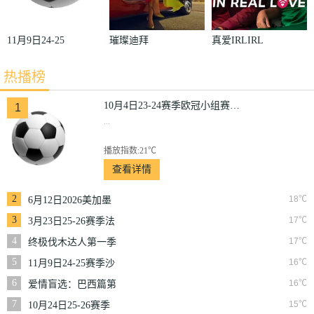
11月9日24-25
璀璨迪拜
真爱IRLIRL
赛季沙联第10
热播榜
轮利雅得体育
VS利雅得胜
10月4日23-24赛季欧冠小组赛第2轮那不勒斯VS皇家马德里
1
...
利
播放指数:21℃
查看详情
2
18℃
6月12日2026美加墨
世界杯小组赛韩国VS
3
17℃
3月23日25-26赛季法
捷克
甲第27轮雷恩VS梅斯
4
17℃
终极伐木达人第一季
5
16℃
11月9日24-25赛季沙
联第10轮利雅得体育
6
16℃
爱情盲选：巴西篇第
VS利雅得胜利
二季
7
15℃
10月24日25-26赛季