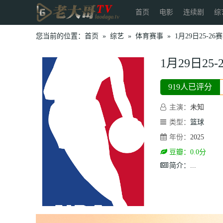
首页
电影
连续剧
综
您当前的位置：
首页
»
综艺
»
体育赛事
»
1月29日25-2
1月29日2
919人已评分
主演：
未知
类型：
篮球
年份：
2025
豆瓣：0.0分
简介：
...