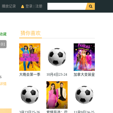
播放记录
登录
|
注册
猜你喜欢
收藏
101
大晚会第一季
10月4日23-24
加拿大变装皇
6
赛季欧冠小组
后秀：加拿大
详情
赛第2轮那不
对阵世界
勒斯VS皇家
2022
马德里
3月23日25-26
爱情盲选：巴
11月9日24-25