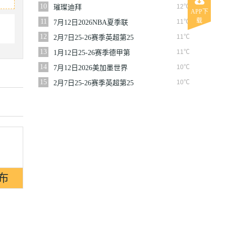
10
12℃
璀璨迪拜
APP下
载
11
11℃
7月12日2026NBA夏季联
赛尼克斯VS马刺
12
11℃
2月7日25-26赛季英超第25
轮伯恩利VS西汉姆联
13
11℃
1月12日25-26赛季德甲第
16轮拜仁慕尼黑VS沃尔夫
14
10℃
7月12日2026美加墨世界
斯堡
杯四分之一决赛挪威VS英
15
10℃
2月7日25-26赛季英超第25
格兰
轮狼队VS切尔西