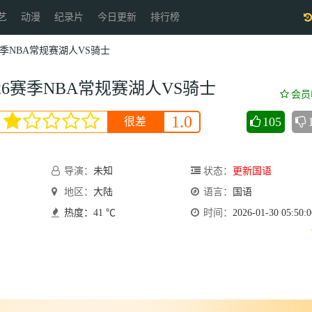
艺
动漫
纪录片
今日更新
排行榜
6赛季NBA常规赛湖人VS骑士
5-26赛季NBA常规赛湖人VS骑士
会员
1.0
105
很差
导演：
未知
状态：
更新国语
地区：
大陆
语言：
国语
热度：41 ℃
时间：
2026-01-30 05:50:0