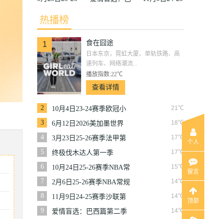
赛季法甲第27
西篇第二季
赛季沙联第10
热播榜
轮雷恩VS梅
轮利雅得体育
食在囧途
斯
VS利雅得胜
1
日本东京，霓虹大厦、单轨铁路、高
利
速列车、网络潮流...
播放指数:22℃
查看详情
2
21℃
10月4日23-24赛季欧冠小
组赛第2轮那不勒斯VS皇
3
18℃
6月12日2026美加墨世界
家马德里
杯小组赛韩国VS捷克
4
17℃
3月23日25-26赛季法甲第
个人
27轮雷恩VS梅斯
5
17℃
终极伐木达人第一季
6
15℃
10月24日25-26赛季NBA常
留言
规赛掘金VS勇士
7
14℃
2月6日25-26赛季NBA常规
赛篮网VS魔术
8
14℃
11月9日24-25赛季沙联第
顶部
10轮利雅得体育VS利雅得
9
14℃
爱情盲选：巴西篇第二季
胜利