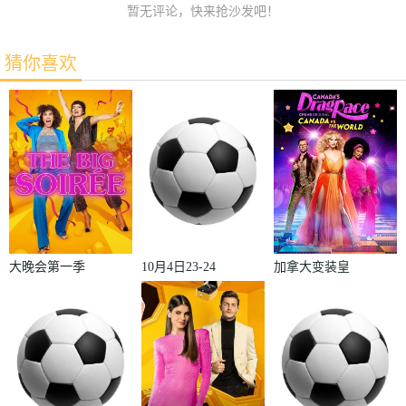
暂无评论，快来抢沙发吧！
猜你喜欢
大晚会第一季
10月4日23-24
加拿大变装皇
赛季欧冠小组
后秀：加拿大
赛第2轮那不
对阵世界
勒斯VS皇家
2022
马德里