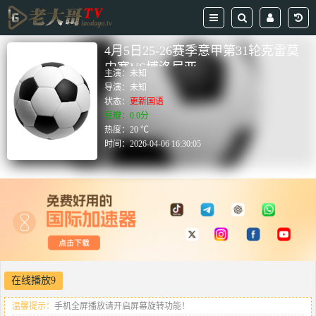
4月5日25-26赛季意甲第31轮克雷莫
内塞VS博洛尼亚
主演：
未知
导演：
未知
状态：
更新国语
豆瓣：0.0分
热度：20 ℃
时间：
2026-04-06 16:30:05
在线播放9
温馨提示：
手机全屏播放请开启屏幕旋转功能！