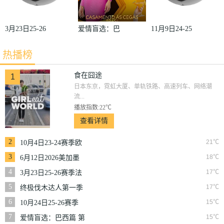
3月23日25-26
爱情盲选：巴
11月9日24-25
赛季法甲第27
西篇第二季
赛季沙联第10
热播榜
轮雷恩VS梅
轮利雅得体育
斯
VS利雅得胜
食在囧途
1
日本东京，霓虹大厦、单轨铁路、高速列车、网络潮
利
流...
播放指数:22℃
查看详情
2
21℃
10月4日23-24赛季欧
冠小组赛第2轮那不
3
18℃
6月12日2026美加墨
勒斯VS皇家马德里
世界杯小组赛韩国VS
4
17℃
3月23日25-26赛季法
捷克
甲第27轮雷恩VS梅斯
5
17℃
终极伐木达人第一季
6
15℃
10月24日25-26赛季
NBA常规赛掘金VS
7
15℃
爱情盲选：巴西篇 第
勇士