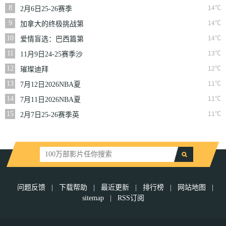
二季
8
14℃
2月6日25-26赛季
NBA常规赛篮网VS
9
14℃
加拿大的终极挑战第
魔术
一季
10
14℃
爱情盲选：巴西篇第
二季
11
13℃
11月9日24-25赛季沙
联第10轮利雅得体育
12
12℃
璀璨迪拜
VS利雅得胜利
13
11℃
7月12日2026NBA夏
季联赛尼克斯VS马刺
14
11℃
7月11日2026NBA夏
季联赛公牛VS灰熊
15
11℃
2月7日25-26赛季英
超第25轮伯恩利VS西
汉姆联
问题反馈
|
下载帮助
|
最近更新
|
排行榜
|
网站地图
|
sitemap
|
RSS订阅