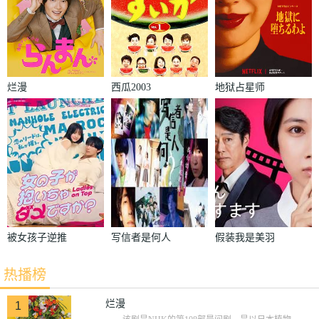
烂漫
西瓜2003
地狱占星师
被女孩子逆推
写信者是何人
假装我是美羽
不行吗？
小姐
热播榜
烂漫
1