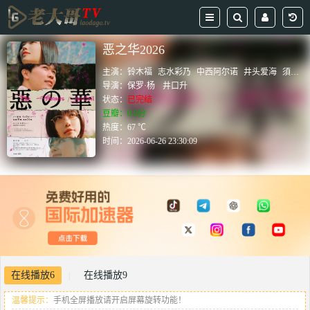
恶之华2026
主演：
铃木福
志水彩乃
中西阿尔诺
井头爱海
須藤千尋
导演：
保罗·杨
井口升
状态：
已完结
豆瓣：0.0分
热度：67 ℃
时间：
2026-06-26 23:30:09
在线播放6
在线播放9
|
温馨提示：
手机全屏播放请开启屏幕旋转功能！