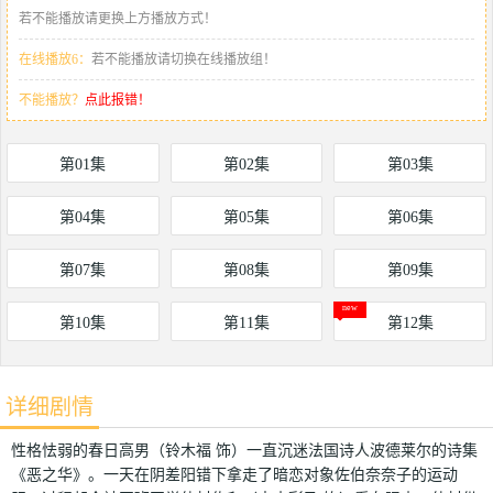
若不能播放请更换上方播放方式！
在线播放6：
若不能播放请切换在线播放组！
不能播放？
点此报错！
第01集
第02集
第03集
第04集
第05集
第06集
第07集
第08集
第09集
第10集
第11集
第12集
详细剧情
性格怯弱的春日高男（铃木福 饰）一直沉迷法国诗人波德莱尔的诗集
《恶之华》。一天在阴差阳错下拿走了暗恋对象佐伯奈奈子的运动