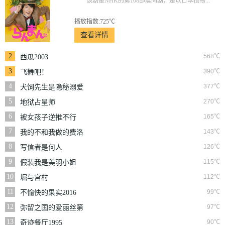
该剧是NHK的第108部晨间剧，是以日本植物...
播放指数:725℃
查看详情
2
568℃
西瓜2003
3
390℃
飞舞吧！
4
377℃
犬饲先生是隐秘溺爱
上司
5
270℃
地狱占星师
6
165℃
被女孩子逆推不行
吗？
7
143℃
我的不和我做的费洛
蒙男友
8
126℃
写信者是何人
9
115℃
假装我是美羽小姐
10
112℃
堀与宫村
11
99℃
不愉快的果实2016
12
97℃
弥留之国的爱丽丝第
三季
13
90℃
奇迹餐厅1995