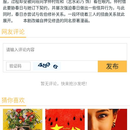
服，过程却全被同班同学仲村佐和（志水彩乃 饰）看在眼内。仲村借
此要胁春日与她订下契约，并屡次强迫春日做出一些怪异行为，与此
同时，春日亦尝试与佐伯修补关系。一段环绕着三人的扭曲关系就此
展开。 本剧改编自押见修造的同名原著漫画。
网友评论
暂无评论，快来抢沙发吧！
猜你喜欢