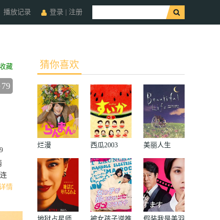
播放记录
登录
|
注册
猜你喜欢
收藏
79
烂漫
西瓜2003
美丽人生
9
两
连
详情
地狱占星师
被女孩子逆推
假装我是美羽