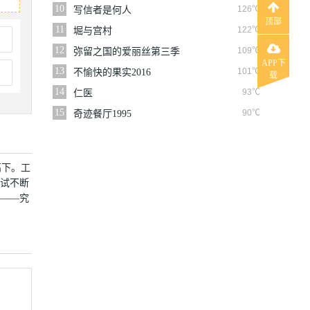
友
10
126℃
写信者是何人
顶部
11
122℃
堀与宫村
12
109℃
弥留之国的爱丽丝第三季
APP下
13
101℃
不愉快的果实2016
载
14
93℃
仁医
15
90℃
奇迹餐厅1995
高下。工
比试不断
决——究