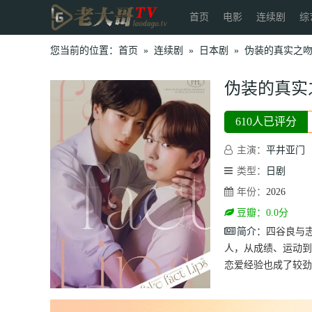
首页
电影
连续剧
综
您当前的位置：
首页
»
连续剧
»
日本剧
»
伪装的真实之
伪装的真实
610人已评分
主演：
平井亚门
类型：
日剧
年份：
2026
豆瓣：0.0分
简介：
四谷良与
人，从成绩、运动到
恋爱经验也成了较劲