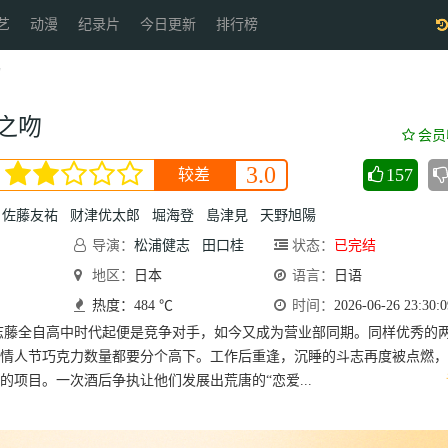
艺
动漫
纪录片
今日更新
排行榜
吻
之吻
会员
3.0
157
较差
佐藤友祐
财津优太郎
堀海登
島津見
天野旭陽
导演：
松浦健志
田口桂
状态：
已完结
地区：
日本
语言：
日语
热度：484 ℃
时间：
2026-06-26 23:30:0
志藤全自高中时代起便是竞争对手，如今又成为营业部同期。同样优秀的
情人节巧克力数量都要分个高下。工作后重逢，沉睡的斗志再度被点燃，
的项目。一次酒后争执让他们发展出荒唐的“恋爱...