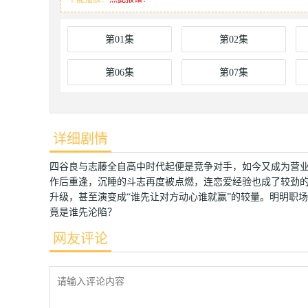
第01集
第02集
第06集
第07集
详细剧情
四谷良与志藤全自高中时代起便是竞争对手，如今又成为营
作后重逢，沉睡的斗志再度被点燃，连恋爱经验也成了较劲的
升级，甚至演变成“谁先让对方动心谁就赢”的较量。明明职
竟是谁先沦陷？
网友评论