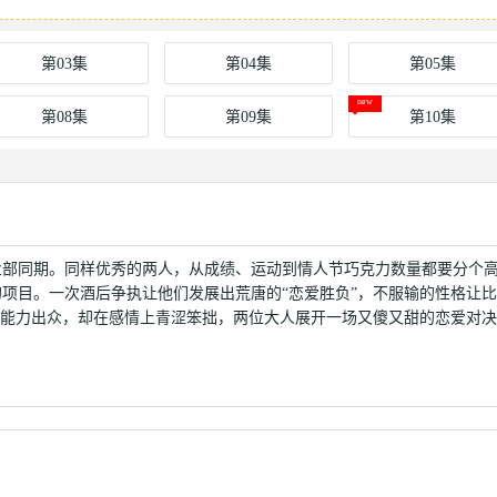
第03集
第04集
第05集
第08集
第09集
第10集
业部同期。同样优秀的两人，从成绩、运动到情人节巧克力数量都要分个
项目。一次酒后争执让他们发展出荒唐的“恋爱胜负”，不服输的性格让
场能力出众，却在感情上青涩笨拙，两位大人展开一场又傻又甜的恋爱对