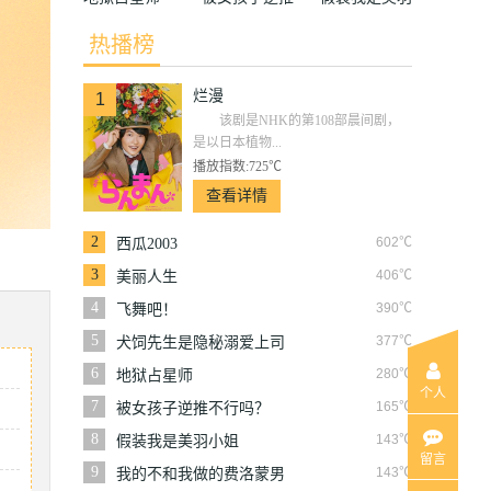
不行吗？
小姐
热播榜
烂漫
1
该剧是NHK的第108部晨间剧，
是以日本植物...
播放指数:725℃
查看详情
2
602℃
西瓜2003
3
406℃
美丽人生
4
390℃
飞舞吧！
5
377℃
犬饲先生是隐秘溺爱上司
6
280℃
地狱占星师
个人
7
165℃
被女孩子逆推不行吗？
8
143℃
假装我是美羽小姐
留言
9
143℃
我的不和我做的费洛蒙男