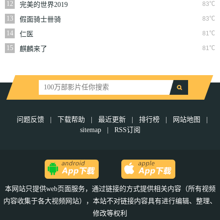
12
83℃
完美的世界2019
13
83℃
假面骑士卌骑
14
81℃
仁医
15
81℃
麒麟来了
问题反馈
|
下载帮助
|
最近更新
|
排行榜
|
网站地图
|
sitemap
|
RSS订阅
本网站只提供web页面服务，通过链接的方式提供相关内容（所有视频
内容收集于各大视频网站），本站不对链接内容具有进行编辑、整理、
修改等权利