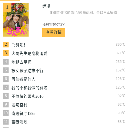
烂漫
1
该剧是NHK的第108部晨间剧，是以日本植物...
播放指数:723℃
查看详情
2
390℃
飞舞吧！
3
371℃
犬饲先生是隐秘溺爱
上司
4
235℃
地狱占星师
5
152℃
被女孩子逆推不行
吗？
6
126℃
写信者是何人
7
125℃
我的不和我做的费洛
蒙男友
8
92℃
不愉快的果实2016
9
92℃
堀与宫村
10
90℃
奇迹餐厅1995
11
88℃
蔷薇海峡