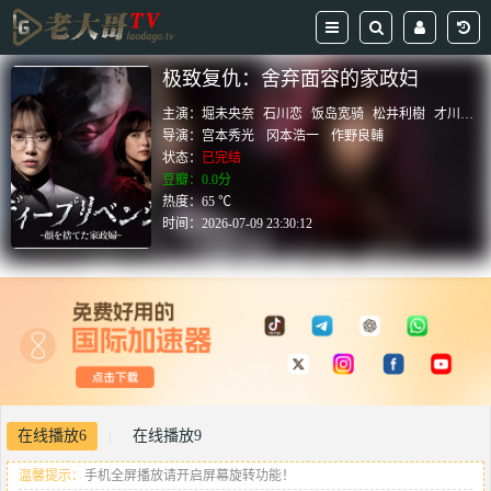
极致复仇：舍弃面容的家政妇
主演：
堀未央奈
石川恋
饭岛宽骑
松井利樹
才川康史
导演：
宫本秀光
冈本浩一
作野良輔
状态：
已完结
豆瓣：0.0分
热度：65 ℃
时间：
2026-07-09 23:30:12
在线播放6
在线播放9
|
温馨提示：
手机全屏播放请开启屏幕旋转功能！