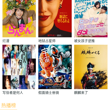
烂漫
地狱占星师
被女孩子逆推
不行吗？
写信者是何人
假面骑士卌骑
麒麟来了
热播榜