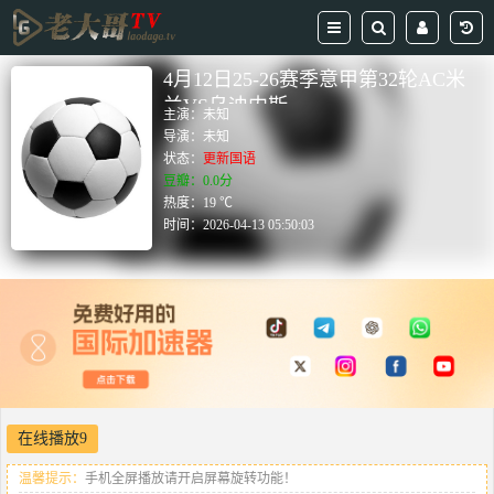
4月12日25-26赛季意甲第32轮AC米
兰VS乌迪内斯
主演：
未知
导演：
未知
状态：
更新国语
豆瓣：0.0分
热度：19 ℃
时间：
2026-04-13 05:50:03
在线播放9
温馨提示：
手机全屏播放请开启屏幕旋转功能！