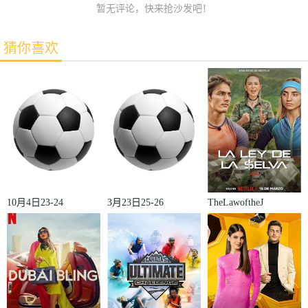
暂无评论，快来抢沙发吧！
猜你喜欢
10月4日23-24
3月23日25-26
TheLawoftheJ
赛季欧冠小组
赛季法甲第27
ungle
赛第2轮那不
轮雷恩VS梅
勒斯VS皇家
斯
马德里