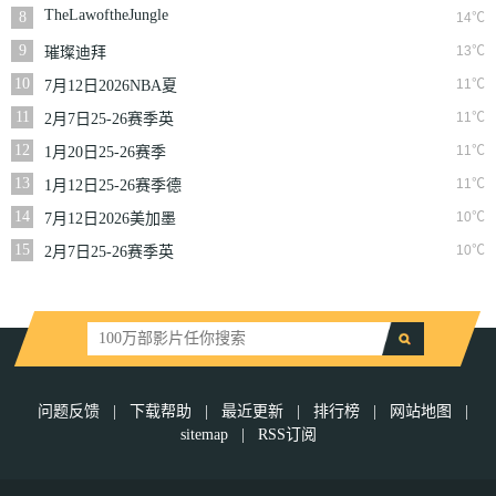
NBA常规赛篮网VS
TheLawoftheJungle
8
14℃
魔术
9
13℃
璀璨迪拜
10
11℃
7月12日2026NBA夏
季联赛尼克斯VS马刺
11
11℃
2月7日25-26赛季英
超第25轮伯恩利VS西
12
11℃
1月20日25-26赛季
汉姆联
NBA常规赛快船VS
13
11℃
1月12日25-26赛季德
奇才
甲第16轮拜仁慕尼黑
14
10℃
7月12日2026美加墨
VS沃尔夫斯堡
世界杯四分之一决赛
15
10℃
2月7日25-26赛季英
挪威VS英格兰
超第25轮狼队VS切尔
西
问题反馈
|
下载帮助
|
最近更新
|
排行榜
|
网站地图
|
sitemap
|
RSS订阅