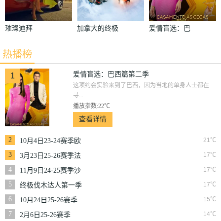
璀璨迪拜
加拿大的终极
爱情盲选：巴
挑战第一季
西篇第二季
热播榜
爱情盲选：巴西篇第二季
1
这项约会实验来到了巴西，因为当地的单身人士都在
寻...
播放指数:22℃
查看详情
2
21℃
10月4日23-24赛季欧
冠小组赛第2轮那不
3
17℃
3月23日25-26赛季法
勒斯VS皇家马德里
甲第27轮雷恩VS梅斯
4
17℃
11月9日24-25赛季沙
联第10轮利雅得体育
5
17℃
终极伐木达人第一季
VS利雅得胜利
6
15℃
10月24日25-26赛季
NBA常规赛掘金VS
7
14℃
2月6日25-26赛季
勇士