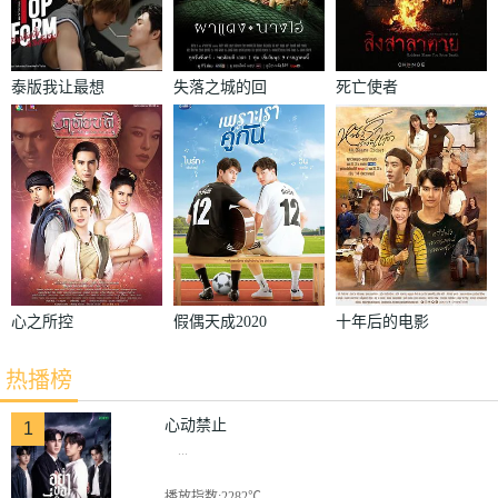
泰版我让最想
失落之城的回
死亡使者
被拥抱的男人
声
给威胁了
心之所控
假偶天成2020
十年后的电影
票
热播榜
心动禁止
1
...
播放指数:2282℃