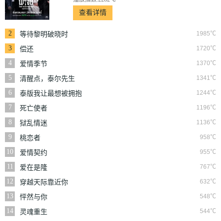
查看详情
2
1985℃
等待黎明破晓时
3
1720℃
偿还
4
1370℃
爱情季节
5
1341℃
清醒点，泰尔先生
6
1244℃
泰版我让最想被拥抱
的男人给威胁了
7
1196℃
死亡使者
8
1136℃
狱乱情迷
9
958℃
桃恋者
10
955℃
爱情契约
11
767℃
爱在是隆
12
632℃
穿越天际靠近你
13
548℃
怦然与你
14
544℃
灵魂重生