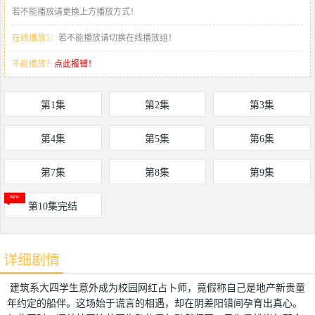
若不能播放请更换上方播放方式！
在线播放5：
若不能播放请切换在线播放组！
不能播放？
点此报错！
第1集
第2集
第3集
第4集
第5集
第6集
第7集
第8集
第9集
第10集完结
详细剧情
建筑系大四学生意外成为校园网红占卜师，竟假称自己是地产新贵童
年约定的船伴。这场始于谎言的相遇，却在阴差阳错间孕育出真心。