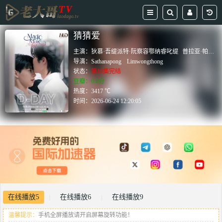
猜猜爱
主演：
狄慕·吾缇派特·阮察容鄂纳睿叱缇
普拉亚·帕东苏克
导演：
Sathanapong
Limwongthong
状态：
第10集完结
豆瓣：0.0分
热度：3417 ℃
时间：
2026-06-24 12:20:05
在线播放5
在线播放6
在线播放9
|
|
温馨提示：
手机全屏播放请开启屏幕旋转功能！