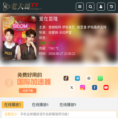
爱在是隆
主演：
普姆帕特·伊安查芒
普里潘·萨帕桑萨瓦特
导演：
班霍姆·沃拉萨雷
状态：
已完结
豆瓣：0.0分
热度：7361 ℃
时间：
2026-06-27 23:30:22
在线播放5
在线播放6
在线播放9
|
|
温馨提示：
手机全屏播放请开启屏幕旋转功能！