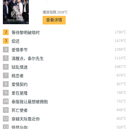
...
播放指数:2038℃
查看详情
2
1790℃
等待黎明破晓时
3
1479℃
偿还
4
1266℃
爱情季节
5
1114℃
清醒点，泰尔先生
6
1087℃
狱乱情迷
7
879℃
桃恋者
8
827℃
爱情契约
9
748℃
爱在是隆
10
732℃
泰版我让最想被拥抱
的男人给威胁了
11
646℃
死亡使者
12
602℃
穿越天际靠近你
13
526℃
怦然与你