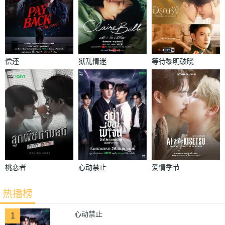
偿还
狱乱情迷
等待黎明破晓
时
桃恋者
心动禁止
爱情季节
热播榜
心动禁止
1