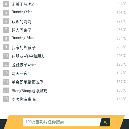
4
307℃
闲着干嘛呢？
RunningMan
5
303℃
6
291℃
认识的哥哥
7
255℃
超人回来了
Running Man
8
254℃
9
230℃
我家的熊孩子
10
206℃
在朋友-在中和朋友
们
11
190℃
脱鞋恢单4men
12
182℃
两天一夜4
13
167℃
单身即地狱第五季
14
160℃
BiongBiong地球游戏
厅第三季
15
156℃
哈啰你有事吗