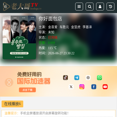
你好面包店
主演：
金喜爱
车胜元
金宣虎
李基泽
导演：
未知
状态：
已完结
豆瓣：0.0分
热度：115 ℃
时间：
2026-06-27 23:30:22
在线播放6
温馨提示：
手机全屏播放请开启屏幕旋转功能！