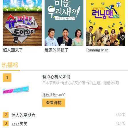
超人回来了
我家的熊孩子
Running Man
热播榜
有点心机又如何
1
日本节目以“有点心机又如何”作为主题，邀请5位颇...
播放指数:510℃
查看详情
2
460℃
惊人的星期六
3
414℃
豆豆笑笑