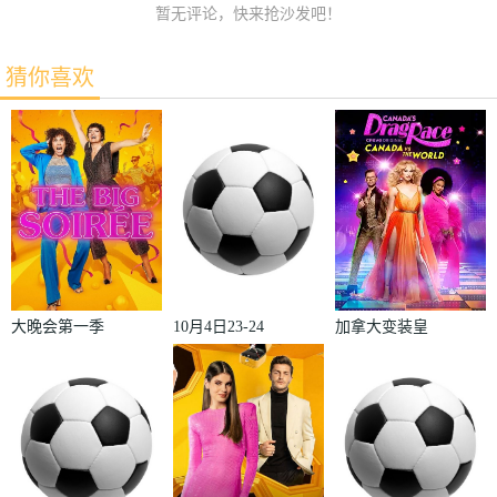
暂无评论，快来抢沙发吧！
猜你喜欢
大晚会第一季
10月4日23-24
加拿大变装皇
赛季欧冠小组
后秀：加拿大
赛第2轮那不
对阵世界
勒斯VS皇家
2022
马德里