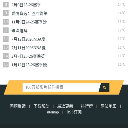
二季
8
14℃
2月6日25-26赛季
NBA常规赛篮网VS
9
14℃
爱情盲选：巴西篇第
魔术
二季
10
13℃
11月9日24-25赛季沙
联第10轮利雅得体育
11
12℃
璀璨迪拜
VS利雅得胜利
12
11℃
7月12日2026NBA夏
季联赛尼克斯VS马刺
13
11℃
7月11日2026NBA夏
季联赛公牛VS灰熊
14
11℃
2月7日25-26赛季英
超第25轮伯恩利VS西
15
11℃
1月12日25-26赛季德
汉姆联
甲第16轮拜仁慕尼黑
VS沃尔夫斯堡
问题反馈
|
下载帮助
|
最近更新
|
排行榜
|
网站地图
|
sitemap
|
RSS订阅