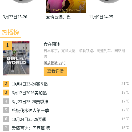
3月23日25-26
爱情盲选：巴
11月9日24-25
赛季法甲第27
西篇第二季
赛季沙联第10
热播榜
轮雷恩VS梅
轮利雅得体育
斯
VS利雅得胜
食在囧途
1
日本东京，霓虹大厦、单轨铁路、高速列车、网络潮
利
流...
播放指数:22℃
查看详情
2
21℃
10月4日23-24赛季欧
冠小组赛第2轮那不
3
18℃
6月12日2026美加墨
勒斯VS皇家马德里
世界杯小组赛韩国VS
4
17℃
3月23日25-26赛季法
捷克
甲第27轮雷恩VS梅斯
5
17℃
终极伐木达人第一季
6
15℃
10月24日25-26赛季
NBA常规赛掘金VS
7
15℃
爱情盲选：巴西篇 第
勇士