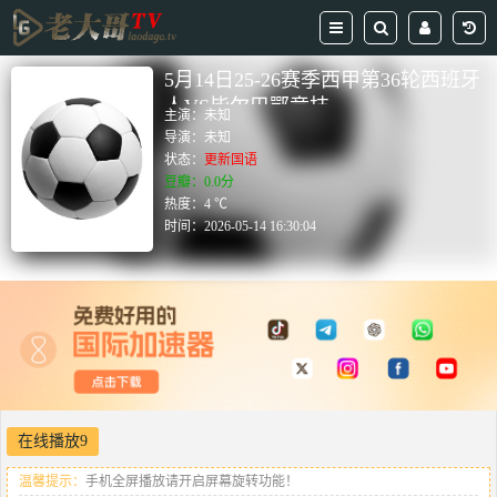
5月14日25-26赛季西甲第36轮西班牙
人VS毕尔巴鄂竞技
主演：
未知
导演：
未知
状态：
更新国语
豆瓣：0.0分
热度：4 ℃
时间：
2026-05-14 16:30:04
在线播放9
温馨提示：
手机全屏播放请开启屏幕旋转功能！