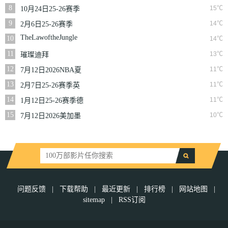
二季
8
15℃
10月24日25-26赛季
NBA常规赛掘金VS
9
14℃
2月6日25-26赛季
勇士
NBA常规赛篮网VS
TheLawoftheJungle
10
14℃
魔术
11
13℃
璀璨迪拜
12
11℃
7月12日2026NBA夏
季联赛尼克斯VS马刺
13
11℃
2月7日25-26赛季英
超第25轮伯恩利VS西
14
11℃
1月12日25-26赛季德
汉姆联
甲第16轮拜仁慕尼黑
15
10℃
7月12日2026美加墨
VS沃尔夫斯堡
世界杯四分之一决赛
挪威VS英格兰
问题反馈
|
下载帮助
|
最近更新
|
排行榜
|
网站地图
|
sitemap
|
RSS订阅