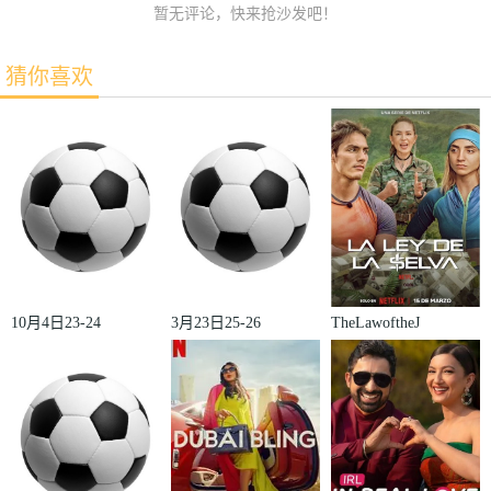
暂无评论，快来抢沙发吧！
猜你喜欢
10月4日23-24
3月23日25-26
TheLawoftheJ
赛季欧冠小组
赛季法甲第27
ungle
赛第2轮那不
轮雷恩VS梅
勒斯VS皇家
斯
马德里