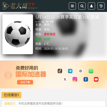
5月14日25-26赛季英超第31轮曼城
VS水晶宫
主演：
未知
导演：
未知
状态：
更新国语
豆瓣：0.0分
热度：4 ℃
时间：
2026-05-14 16:30:05
在线播放9
温馨提示：
手机全屏播放请开启屏幕旋转功能！