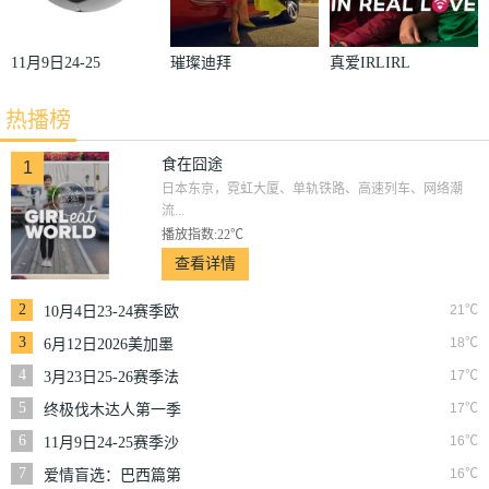
11月9日24-25
璀璨迪拜
真爱IRLIRL
赛季沙联第10
热播榜
轮利雅得体育
VS利雅得胜
食在囧途
1
日本东京，霓虹大厦、单轨铁路、高速列车、网络潮
利
流...
播放指数:22℃
查看详情
2
21℃
10月4日23-24赛季欧
冠小组赛第2轮那不
3
18℃
6月12日2026美加墨
勒斯VS皇家马德里
世界杯小组赛韩国VS
4
17℃
3月23日25-26赛季法
捷克
甲第27轮雷恩VS梅斯
5
17℃
终极伐木达人第一季
6
16℃
11月9日24-25赛季沙
联第10轮利雅得体育
7
16℃
爱情盲选：巴西篇第
VS利雅得胜利