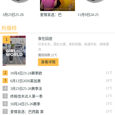
3月23日25-26
爱情盲选：巴
11月9日24-25
赛季法甲第27
西篇第二季
赛季沙联第10
热播榜
轮雷恩VS梅
轮利雅得体育
斯
VS利雅得胜
食在囧途
1
日本东京，霓虹大厦、单轨铁路、高速列车、网络潮
利
流...
播放指数:22℃
查看详情
2
21℃
10月4日23-24赛季欧
冠小组赛第2轮那不
3
18℃
6月12日2026美加墨
勒斯VS皇家马德里
世界杯小组赛韩国VS
4
17℃
3月23日25-26赛季法
捷克
甲第27轮雷恩VS梅斯
5
17℃
终极伐木达人第一季
6
15℃
10月24日25-26赛季
NBA常规赛掘金VS
7
15℃
爱情盲选：巴西篇 第
勇士