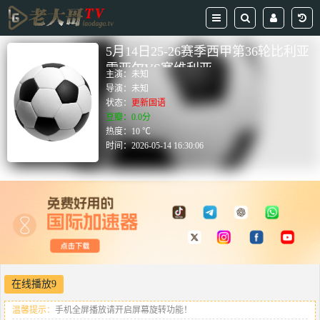
5月14日25-26赛季西甲第36轮比利亚
雷亚尔VS塞维利亚
主演：
未知
导演：
未知
状态：
更新国语
豆瓣：0.0分
热度：10 ℃
时间：
2026-05-14 16:30:06
在线播放9
温馨提示：
手机全屏播放请开启屏幕旋转功能！