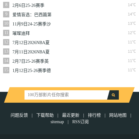
二季
8
14℃
2月6日25-26赛季
NBA常规赛篮网VS
9
14℃
爱情盲选：巴西篇第
魔术
二季
10
13℃
11月9日24-25赛季沙
联第10轮利雅得体育
11
12℃
璀璨迪拜
VS利雅得胜利
12
11℃
7月12日2026NBA夏
季联赛尼克斯VS马刺
13
11℃
7月11日2026NBA夏
季联赛公牛VS灰熊
14
11℃
2月7日25-26赛季英
超第25轮伯恩利VS西
15
11℃
1月12日25-26赛季德
汉姆联
甲第16轮拜仁慕尼黑
VS沃尔夫斯堡
问题反馈
|
下载帮助
|
最近更新
|
排行榜
|
网站地图
|
sitemap
|
RSS订阅