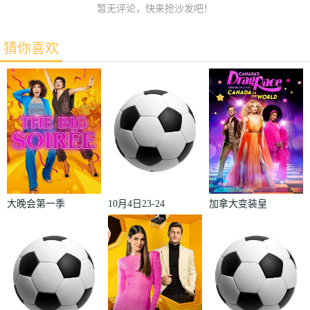
暂无评论，快来抢沙发吧！
猜你喜欢
大晚会第一季
10月4日23-24
加拿大变装皇
赛季欧冠小组
后秀：加拿大
赛第2轮那不
对阵世界
勒斯VS皇家
2022
马德里