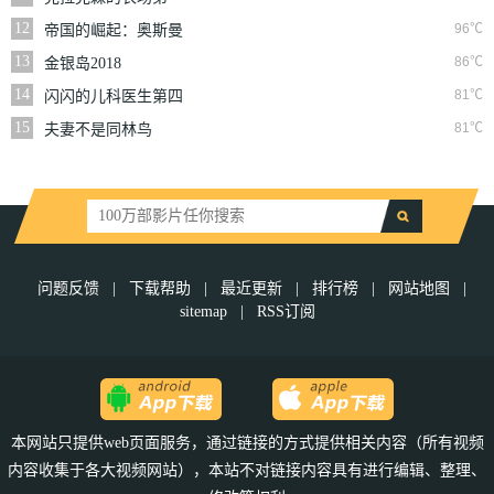
季
12
96℃
帝国的崛起：奥斯曼
第一季
13
86℃
金银岛2018
14
81℃
闪闪的儿科医生第四
季
15
81℃
夫妻不是同林鸟
问题反馈
|
下载帮助
|
最近更新
|
排行榜
|
网站地图
|
sitemap
|
RSS订阅
本网站只提供web页面服务，通过链接的方式提供相关内容（所有视频
内容收集于各大视频网站），本站不对链接内容具有进行编辑、整理、