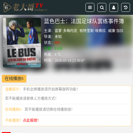
蓝色巴士：法国足球队罢练事件簿
主演：
雷蒙·多梅内克
帕特里斯·埃弗拉
威廉·加拉
Rose
导演：
未知
状态：
HD
豆瓣：0.0分
热度：6 ℃
时间：
2026-05-14 23:30:07
在线播放6
温馨提示：
手机全屏播放请开启屏幕旋转功能！
若不能播放请更换上方播放方式！
在线播放6：
若不能播放请切换在线播放组！
不能播放？
点此报错！