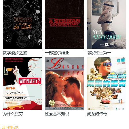
数学漫步之旅
一部塞尔维亚
邻家性士第一
纪录片
季
为什么贫穷
性爱基本知识
成龙的传奇
热播榜