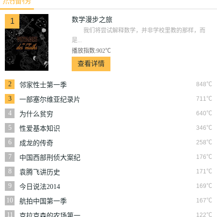
数学漫步之旅
1
我们将尝试解释数学，并非学校里教的那样，而
是...
播放指数:902℃
查看详情
2
848℃
邻家性士第一季
3
711℃
一部塞尔维亚纪录片
4
640℃
为什么贫穷
5
346℃
性爱基本知识
6
258℃
成龙的传奇
7
176℃
中国西部刑侦大案纪
实
8
171℃
袁腾飞讲历史
9
169℃
今日说法2014
10
167℃
航拍中国第一季
11
122℃
克拉克森的农场第一