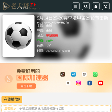
5月14日25-26赛季法甲第29轮布雷斯
特VS斯特拉斯堡
主演：
未知
导演：
未知
状态：
更新国语
豆瓣：0.0分
热度：3 ℃
时间：
2026-05-15 05:50:09
在线播放9
温馨提示：
手机全屏播放请开启屏幕旋转功能！