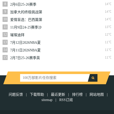
二季
8
14℃
2月6日25-26赛季
NBA常规赛篮网VS
9
14℃
加拿大的终极挑战第
魔术
一季
10
14℃
爱情盲选：巴西篇第
二季
11
13℃
11月9日24-25赛季沙
联第10轮利雅得体育
12
12℃
璀璨迪拜
VS利雅得胜利
13
11℃
7月12日2026NBA夏
季联赛尼克斯VS马刺
14
11℃
7月11日2026NBA夏
季联赛公牛VS灰熊
15
11℃
2月7日25-26赛季英
超第25轮伯恩利VS西
汉姆联
问题反馈
|
下载帮助
|
最近更新
|
排行榜
|
网站地图
|
sitemap
|
RSS订阅