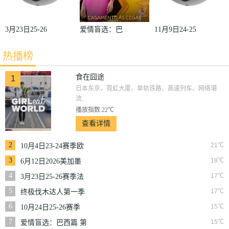
3月23日25-26
爱情盲选：巴
11月9日24-25
赛季法甲第27
西篇第二季
赛季沙联第10
热播榜
轮雷恩VS梅
轮利雅得体育
斯
VS利雅得胜
食在囧途
1
日本东京，霓虹大厦、单轨铁路、高速列车、网络潮
利
流...
播放指数:22℃
查看详情
2
21℃
10月4日23-24赛季欧
冠小组赛第2轮那不
3
18℃
6月12日2026美加墨
勒斯VS皇家马德里
世界杯小组赛韩国VS
4
17℃
3月23日25-26赛季法
捷克
甲第27轮雷恩VS梅斯
5
17℃
终极伐木达人第一季
6
15℃
10月24日25-26赛季
NBA常规赛掘金VS
7
15℃
爱情盲选：巴西篇 第
勇士