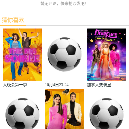
暂无评论，快来抢沙发吧！
猜你喜欢
大晚会第一季
10月4日23-24
加拿大变装皇
赛季欧冠小组
后秀：加拿大
赛第2轮那不
对阵世界
勒斯VS皇家
2022
马德里