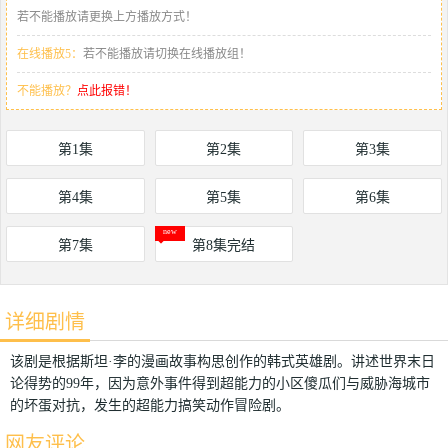
若不能播放请更换上方播放方式！
在线播放5：
若不能播放请切换在线播放组！
不能播放？
点此报错！
第1集
第2集
第3集
第4集
第5集
第6集
第7集
第8集完结
详细剧情
该剧是根据斯坦·李的漫画故事构思创作的韩式英雄剧。讲述世界末日
论得势的99年，因为意外事件得到超能力的小区傻瓜们与威胁海城市
的坏蛋对抗，发生的超能力搞笑动作冒险剧。
网友评论