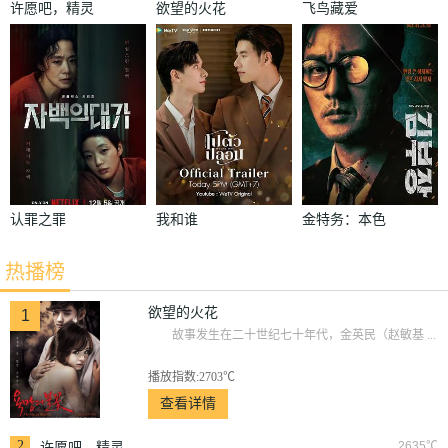
许愿吧，精灵
欲望的火花
飞鸟藏爱
认罪之罪
我和谁
金特务：本色
回归
热播榜
欲望的火花
1
故事发生在二十世纪七十年代，金英民（赵敏基 ...
播放指数:2703℃
查看详情
2
2635℃
许愿吧，精灵