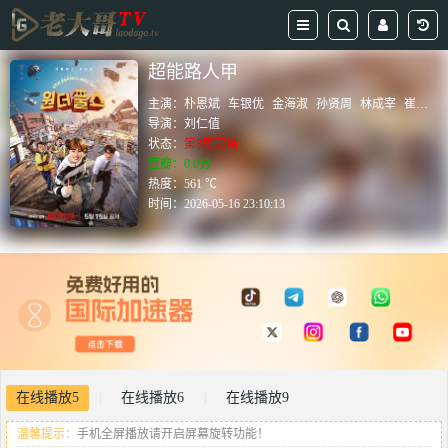
超能路人甲
主演：
朴恩斌
车银优
金海淑
孙贤周
林成宰
崔大勋
导演：
刘仁值
状态：
第8集完结
豆瓣：0.0分
热度：561 ℃
时间：
2026-05-16 23:10:13
在线播放5
在线播放6
在线播放9
|
|
温馨提示：
手机全屏播放请开启屏幕旋转功能！