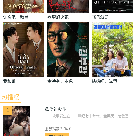
许愿吧，精灵
欲望的火花
飞鸟藏爱
我和谁
金特务：本色
结婚吧，笨蛋
回归
啊！
热播榜
欲望的火花
1
故事发生在二十世纪七十年代，金英民（赵敏基 ...
播放指数:3134℃