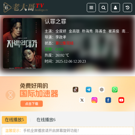
认罪之罪
主演：
全度妍
金高银
朴海秀
陈善圭
崔英俊
南多凛
导演：
李政孝
状态：
第12集完结
豆瓣：0.0分
热度：26192 ℃
时间：
2025-12-06 12:20:23
在线播放5
在线播放6
|
温馨提示：
手机全屏播放请开启屏幕旋转功能！