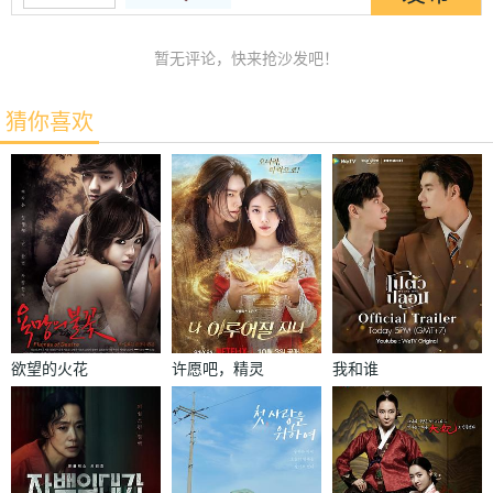
暂无评论，快来抢沙发吧！
猜你喜欢
欲望的火花
许愿吧，精灵
我和谁