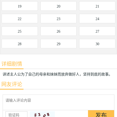
19
20
21
22
23
24
25
26
27
28
29
30
详细剧情
讲述主人公为了自己的母亲和妹妹而放弃做好人，坚持到底的故事。
网友评论