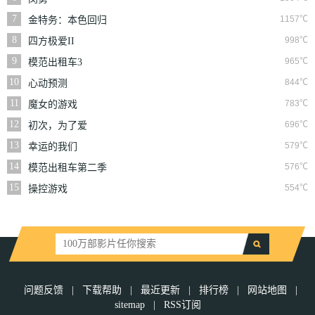
7
1157℃
金特务：本色回归
8
998℃
四方极爱II
9
965℃
模范出租车3
10
844℃
心动预测
11
783℃
魔女的游戏
12
696℃
初次，为了爱
13
579℃
幸运的我们
14
576℃
模范出租车第二季
15
554℃
操控游戏
问题反馈
|
下载帮助
|
最近更新
|
排行榜
|
网站地图
|
sitemap
|
RSS订阅