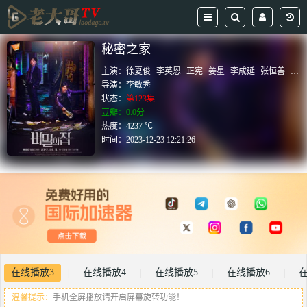
秘密之家
主演：
徐夏俊
李英恩
正宪
姜星
李成延
张恒善
方
导演：
李敏秀
状态：
第123集
豆瓣：0.0分
热度：4237 ℃
时间：
2023-12-23 12:21:26
在线播放3
在线播放4
在线播放5
在线播放6
|
|
|
|
温馨提示：
手机全屏播放请开启屏幕旋转功能！