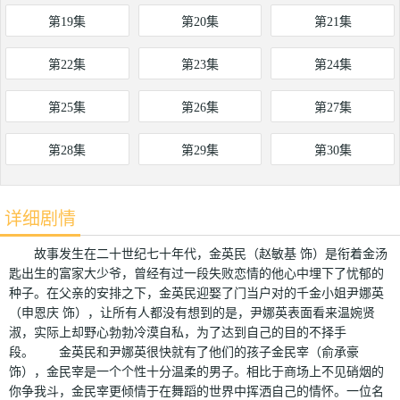
第19集
第20集
第21集
第22集
第23集
第24集
第25集
第26集
第27集
第28集
第29集
第30集
详细剧情
故事发生在二十世纪七十年代，金英民（赵敏基 饰）是衔着金汤
匙出生的富家大少爷，曾经有过一段失败恋情的他心中埋下了忧郁的
种子。在父亲的安排之下，金英民迎娶了门当户对的千金小姐尹娜英
（申恩庆 饰），让所有人都没有想到的是，尹娜英表面看来温婉贤
淑，实际上却野心勃勃冷漠自私，为了达到自己的目的不择手
段。 金英民和尹娜英很快就有了他们的孩子金民宰（俞承豪
饰），金民宰是一个个性十分温柔的男子。相比于商场上不见硝烟的
你争我斗，金民宰更倾情于在舞蹈的世界中挥洒自己的情怀。一位名