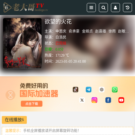
欲望的火花
主演：
申恩庆
俞承豪
金姬贞
赵震雄
徐雨
赵敏基
导演：
白浩民
状态：
已完结
豆瓣：0.0分
热度：17129 ℃
时间：
2023-01-05 20:41:00
在线播放6
温馨提示：
手机全屏播放请开启屏幕旋转功能！