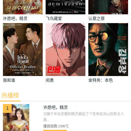
许愿吧，精灵
飞鸟藏爱
认罪之罪
我和谁
闵勇
金特务：本色
回归
热播榜
许愿吧，精灵
1
沉睡千年后苏醒的精灵邂逅了个性有如冰山的新主人
嘉...
播放指数:3396℃