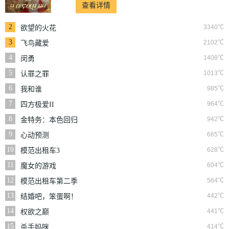
查看详情
2
3340℃
欲望的火花
3
2102℃
飞鸟藏爱
4
1408℃
闵勇
5
1013℃
认罪之罪
6
985℃
我和谁
7
964℃
四方极爱II
8
942℃
金特务：本色回归
9
665℃
心动预测
10
628℃
模范出租车3
11
604℃
魔女的游戏
12
564℃
模范出租车第二季
13
442℃
结婚吧，笨蛋啊！
14
441℃
权欲之巅
15
414℃
杀手妈咪