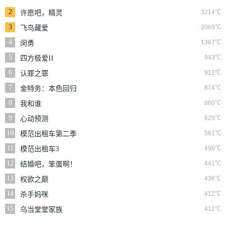
2
3214℃
许愿吧，精灵
3
2065℃
飞鸟藏爱
4
1367℃
闵勇
5
943℃
四方极爱II
6
912℃
认罪之罪
7
874℃
金特务：本色回归
8
860℃
我和谁
9
629℃
心动预测
10
561℃
模范出租车第二季
11
496℃
模范出租车3
12
441℃
结婚吧，笨蛋啊！
13
436℃
权欲之巅
14
412℃
杀手妈咪
15
412℃
乌当堂堂家族