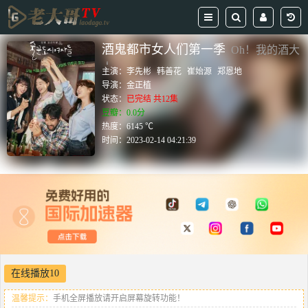
酒鬼都市女人们第一季
Oh！我的酒大
人
主演：
李先彬
韩善花
崔始源
郑恩地
导演：
金正植
状态：
已完结 共12集
豆瓣：0.0分
热度：6145 ℃
时间：
2023-02-14 04:21:39
在线播放10
温馨提示：
手机全屏播放请开启屏幕旋转功能！