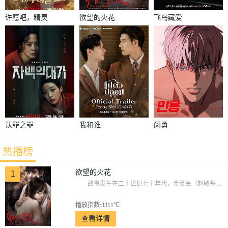
许愿吧，精灵
欲望的火花
飞鸟藏爱
认罪之罪
我和谁
闵勇
热播榜
欲望的火花
1
故事发生在二十世纪七十年代，金英民（赵敏基 ...
播放指数:3311℃
查看详情