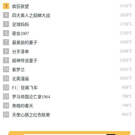
3
3719℃
疯狂欲望
4
2529℃
四大美人之貂蝉大战
丧尸
5
1718℃
足球妈妈
6
1700℃
密会2007
7
1628℃
最美丽的妻子
8
1438℃
分手清单
9
1353℃
超神传说童子
10
1015℃
紫罗兰
11
1003℃
北斋漫画
12
939℃
F1：狂飙飞车
13
799℃
罗马帝国沦亡录1964
14
748℃
黑暗的春天
15
692℃
天使心肠之红色眩晕