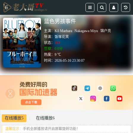
蓝色男孩事件
主演：
Kô Maehara
Nakagawa Miyu
锦户亮
导演：
饭塚花笑
状态：
HD
豆瓣：0.0分
热度：9 ℃
时间：
2026-05-16 23:30:07
在线播放5
在线播放6
|
温馨提示：
手机全屏播放请开启屏幕旋转功能！