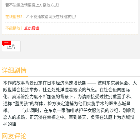
若不能播放请更换上方播放方式！
在线播放5：
若不能播放请切换在线播放组！
不能播放？
点此报错！
正片
详细剧情
本作的故事背景设定在日本经济高速增长期 —— 彼时东京奥运会、大
阪世博会接连举办，社会处处洋溢着繁荣的气息。在社会迈向国际
化、卖淫管控力度不断加强的背景下，为清除接受过性别重置手术、
通称 “蓝男孩”的群体，检方决定逮捕为他们实施手术的医生赤城昌
雄。 与此同时，在东京一家咖啡馆担任女服务员的沙纪，刚收到
恋人的求婚，正沉浸在幸福之中。直到某天，负责在法庭上为赤城辩
护的律
网友评论