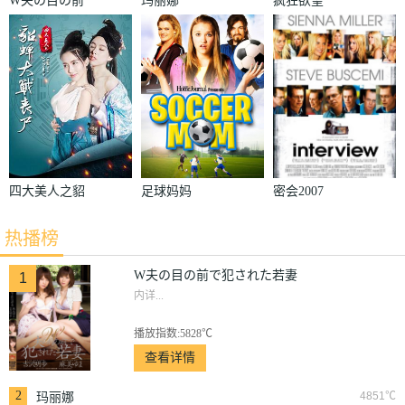
W夫の目の前
玛丽娜
疯狂欲望
で犯された若
妻
四大美人之貂
足球妈妈
密会2007
蝉大战丧尸
热播榜
W夫の目の前で犯された若妻
1
内详...
播放指数:5828℃
查看详情
2
4851℃
玛丽娜