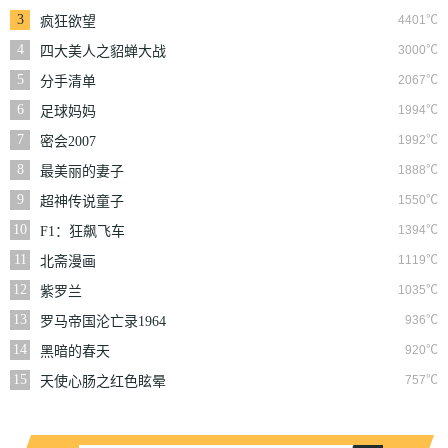
3
4401℃
疯狂欲望
4
3000℃
四大美人之貂蝉大战
丧尸
5
2067℃
分手清单
6
1994℃
足球妈妈
7
1992℃
密会2007
8
1888℃
最美丽的妻子
9
1550℃
超神传说童子
10
1394℃
F1：狂飙飞车
11
1119℃
北斋漫画
12
1035℃
紫罗兰
13
936℃
罗马帝国沦亡录1964
14
920℃
黑暗的春天
15
757℃
天使心肠之红色眩晕