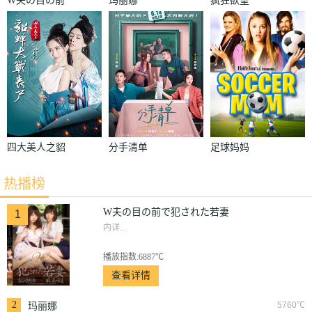
W夫の目の前
玛丽娜
疯狂欲望
で犯された若
妻
四大美人之貂
分手清单
足球妈妈
蝉大战丧尸
热播榜
W夫の目の前で犯された若妻
1
内详...
播放指数:6887℃
查看详情
2
5760℃
玛丽娜