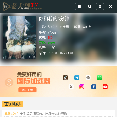
你和我的5分钟
主演：
沈炫书
玄宇锡
孔敏晶
李东辉
导演：
严河那
状态：
HD
豆瓣：0.0分
热度：13 ℃
时间：
2026-05-16 23:30:08
在线播放6
温馨提示：
手机全屏播放请开启屏幕旋转功能！