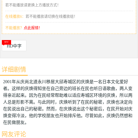
若不能播放请更换上方播放方式！
在线播放6：
若不能播放请切换在线播放组！
不能播放？
点此报错！
HD中字
详细剧情
2001年从庆尚北道永川移居大邱寿城区的庆焕是一名日本文化爱好
者。这样的庆焕得知坐在自己旁边的班长在民也听日语歌曲，两人变
得亲近起来。因为在民经常帮助难以适应寿城区环境的庆焕，所以两
人总是形影不离。与此同时，庆焕听到了在民的秘密，庆焕也决定向
在民说出自己的秘密。然而，在庆焕说出这个秘密后，在民开始对庆
焕变得冷淡，他的学校朋友也开始排斥他。尽管如此，庆焕仍然想和
在民做朋友。
网友评论