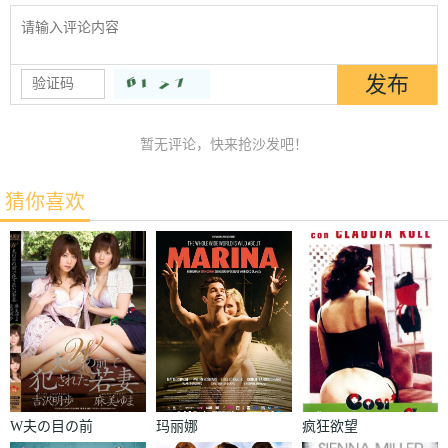
暂无评论，快来抢沙发吧！
猜你喜欢
W夫の目の前
玛丽娜
疯狂欲望