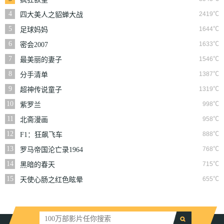
4
2419℃
四大美人之貂蝉大战
丧尸
5
1644℃
足球妈妈
6
1633℃
密会2007
7
1546℃
最美丽的妻子
8
1387℃
分手清单
9
1319℃
超神传说童子
10
998℃
紫罗兰
11
958℃
北斋漫画
12
888℃
F1：狂飙飞车
13
768℃
罗马帝国沦亡录1964
14
715℃
黑暗的春天
15
655℃
天使心肠之红色眩晕