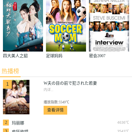
で犯された若
妻
四大美人之貂
足球妈妈
密会2007
蝉大战丧尸
热播榜
W夫の目の前で犯された若妻
1
内详...
播放指数:5549℃
查看详情
2
4636℃
玛丽娜
3
3543℃
疯狂欲望