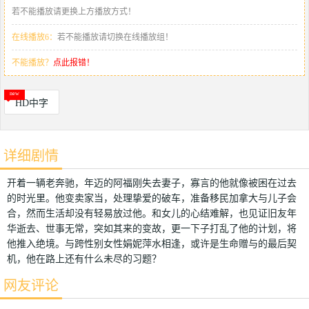
若不能播放请更换上方播放方式！
在线播放6：
若不能播放请切换在线播放组！
不能播放？
点此报错！
HD中字
详细剧情
开着一辆老奔驰，年迈的阿福刚失去妻子，寡言的他就像被困在过去
的时光里。他变卖家当，处理挚爱的破车，准备移民加拿大与儿子会
合，然而生活却没有轻易放过他。和女儿的心结难解，也见证旧友年
华逝去、世事无常，突如其来的变故，更一下子打乱了他的计划，将
他推入绝境。与跨性别女性娟妮萍水相逢，或许是生命赠与的最后契
机，他在路上还有什么未尽的习题？
网友评论