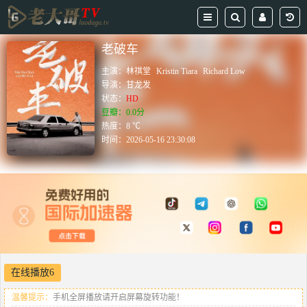
老破车
主演：
林祺堂
Kristin Tiara
Richard Low
导演：
甘龙发
状态：
HD
豆瓣：0.0分
热度：8 ℃
时间：
2026-05-16 23:30:08
在线播放6
温馨提示：
手机全屏播放请开启屏幕旋转功能！