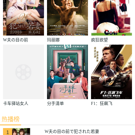
W夫の目の前
玛丽娜
疯狂欲望
で犯された若
妻
卡车驿站女人
分手清单
F1：狂飙飞
1979
车
热播榜
W夫の目の前で犯された若妻
1