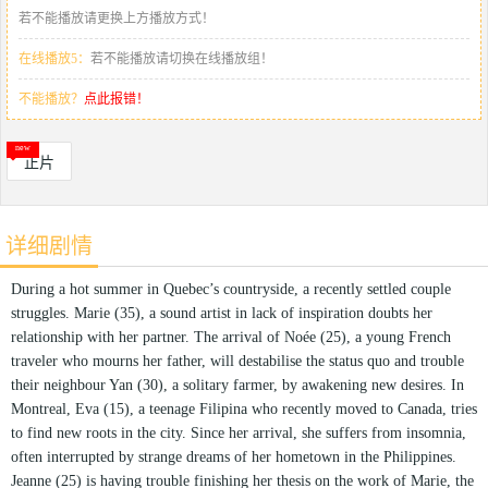
若不能播放请更换上方播放方式！
在线播放5：
若不能播放请切换在线播放组！
不能播放？
点此报错！
正片
详细剧情
During a hot summer in Quebec’s countryside, a recently settled couple
struggles. Marie (35), a sound artist in lack of inspiration doubts her
relationship with her partner. The arrival of Noée (25), a young French
traveler who mourns her father, will destabilise the status quo and trouble
their neighbour Yan (30), a solitary farmer, by awakening new desires. In
Montreal, Eva (15), a teenage Filipina who recently moved to Canada, tries
to find new roots in the city. Since her arrival, she suffers from insomnia,
often interrupted by strange dreams of her hometown in the Philippines.
Jeanne (25) is having trouble finishing her thesis on the work of Marie, the