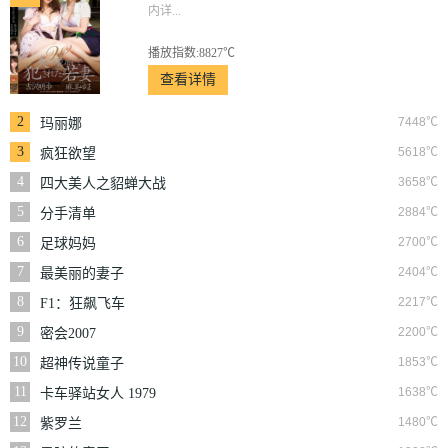
内详...
播放指数:8827℃
查看详情
2
7448℃
玛丽娜
3
5618℃
疯狂欲望
4
3658℃
四大美人之貂蝉大战
丧尸
5
2884℃
分手清单
6
2700℃
足球妈妈
7
2404℃
最美丽的妻子
8
2217℃
F1：狂飙飞车
9
2200℃
密会2007
10
1853℃
超神传说童子
11
1638℃
卡车驿站女人 1979
12
1480℃
紫罗兰