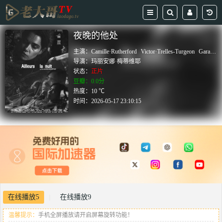
夜晚的他处
主演：
Camille·Rutherford
Victor·Trelles-Turgeon
Garance·Marillier
导演：
玛丽安娜·梅蒂维耶
状态：
正片
豆瓣：0.0分
热度：10 ℃
时间：
2026-05-17 23:10:15
在线播放5
在线播放9
|
温馨提示：
手机全屏播放请开启屏幕旋转功能！