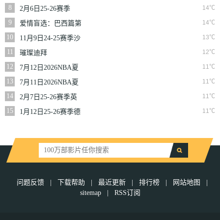
二季
8
14℃
2月6日25-26赛季
NBA常规赛篮网VS
9
14℃
爱情盲选：巴西篇第
魔术
二季
10
13℃
11月9日24-25赛季沙
联第10轮利雅得体育
11
12℃
璀璨迪拜
VS利雅得胜利
12
11℃
7月12日2026NBA夏
季联赛尼克斯VS马刺
13
11℃
7月11日2026NBA夏
季联赛公牛VS灰熊
14
11℃
2月7日25-26赛季英
超第25轮伯恩利VS西
15
11℃
1月12日25-26赛季德
汉姆联
甲第16轮拜仁慕尼黑
VS沃尔夫斯堡
问题反馈
|
下载帮助
|
最近更新
|
排行榜
|
网站地图
|
sitemap
|
RSS订阅