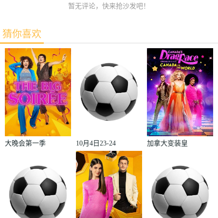
暂无评论，快来抢沙发吧！
猜你喜欢
大晚会第一季
10月4日23-24
加拿大变装皇
赛季欧冠小组
后秀：加拿大
赛第2轮那不
对阵世界
勒斯VS皇家
2022
马德里