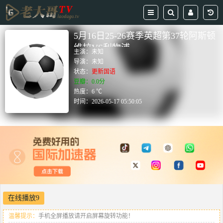
5月16日25-26赛季英超第37轮阿斯顿
维拉VS利物浦
主演：
未知
导演：
未知
状态：
更新国语
豆瓣：0.0分
热度：6 ℃
时间：
2026-05-17 05:50:05
在线播放9
温馨提示：
手机全屏播放请开启屏幕旋转功能！