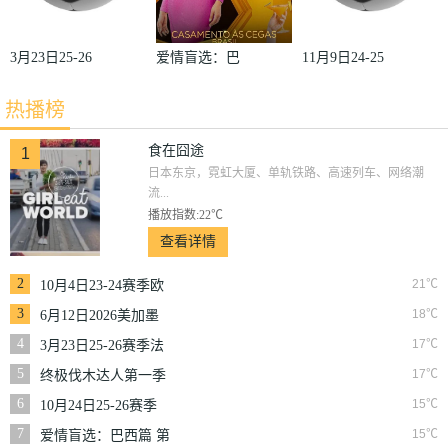
3月23日25-26
爱情盲选：巴
11月9日24-25
赛季法甲第27
西篇第二季
赛季沙联第10
热播榜
轮雷恩VS梅
轮利雅得体育
斯
VS利雅得胜
食在囧途
1
日本东京，霓虹大厦、单轨铁路、高速列车、网络潮
利
流...
播放指数:22℃
查看详情
2
21℃
10月4日23-24赛季欧
冠小组赛第2轮那不
3
18℃
6月12日2026美加墨
勒斯VS皇家马德里
世界杯小组赛韩国VS
4
17℃
3月23日25-26赛季法
捷克
甲第27轮雷恩VS梅斯
5
17℃
终极伐木达人第一季
6
15℃
10月24日25-26赛季
NBA常规赛掘金VS
7
15℃
爱情盲选：巴西篇 第
勇士