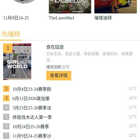
11月9日24-25
TheLawoftheJ
璀璨迪拜
赛季沙联第10
ungle
热播榜
轮利雅得体育
VS利雅得胜
食在囧途
1
日本东京，霓虹大厦、单轨铁路、高速列车、网络潮
利
流...
播放指数:22℃
查看详情
2
21℃
10月4日23-24赛季欧
冠小组赛第2轮那不
3
18℃
6月12日2026美加墨
勒斯VS皇家马德里
世界杯小组赛韩国VS
4
17℃
3月23日25-26赛季法
捷克
甲第27轮雷恩VS梅斯
5
17℃
终极伐木达人第一季
6
15℃
10月24日25-26赛季
NBA常规赛掘金VS
7
15℃
11月9日24-25赛季沙
勇士