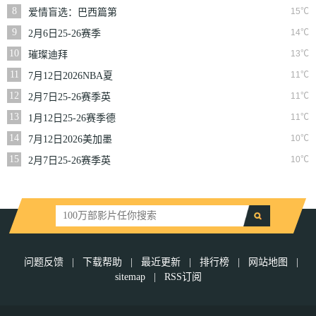
联第10轮利雅得体育
8
15℃
爱情盲选：巴西篇第
VS利雅得胜利
二季
9
14℃
2月6日25-26赛季
NBA常规赛篮网VS
10
13℃
璀璨迪拜
魔术
11
11℃
7月12日2026NBA夏
季联赛尼克斯VS马刺
12
11℃
2月7日25-26赛季英
超第25轮伯恩利VS西
13
11℃
1月12日25-26赛季德
汉姆联
甲第16轮拜仁慕尼黑
14
10℃
7月12日2026美加墨
VS沃尔夫斯堡
世界杯四分之一决赛
15
10℃
2月7日25-26赛季英
挪威VS英格兰
超第25轮狼队VS切尔
西
问题反馈
|
下载帮助
|
最近更新
|
排行榜
|
网站地图
|
sitemap
|
RSS订阅