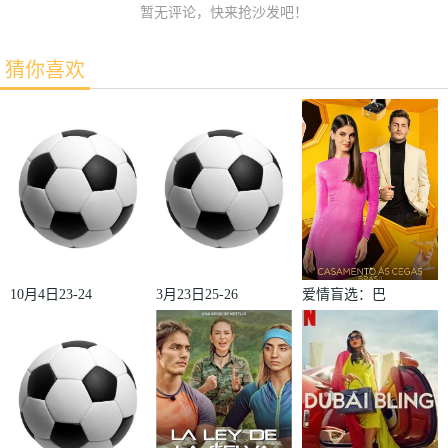
暂无评论，快来抢沙发吧！
猜你喜欢
10月4日23-24
3月23日25-26
爱情盲选：巴
赛季欧冠小组
赛季法甲第27
西篇第二季
赛第2轮那不
轮雷恩VS梅
勒斯VS皇家
斯
马德里