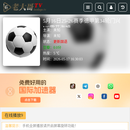
5月16日25-26赛季德甲第34轮门兴
VS霍芬海姆
主演：
未知
导演：
未知
状态：
更新国语
豆瓣：0.0分
热度：5 ℃
时间：
2026-05-17 16:30:03
在线播放9
温馨提示：
手机全屏播放请开启屏幕旋转功能！