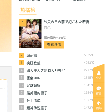
蝉大战丧尸
热播榜
W夫の目の前で犯された若妻
1
内详...
播放指数:6358℃
查看详情
2
5335℃
玛丽娜
3
4053℃
疯狂欲望
4
2777℃
四大美人之貂蝉大战丧尸
5
1845℃
密会2007
个人
6
1841℃
足球妈妈
7
1754℃
最美丽的妻子
留言
8
1627℃
分手清单
9
1472℃
超神传说童子
顶部