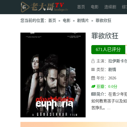
首页
电影
连续剧
综
您当前的位置：
首页
»
电影
»
剧情片
»
罪欲欣狂
罪欲欣狂
671人已评分
主演：
拉伊斯卡尔
类型：
剧情
年份：
2026
豆瓣：0.0分
简介：
在青少年
如何教育孩子以及如
苦挣扎。...