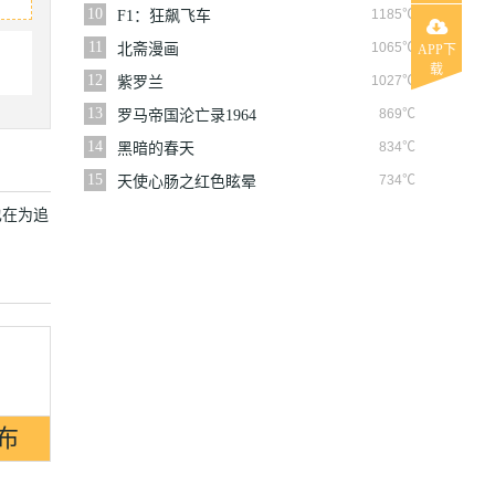
10
1185℃
F1：狂飙飞车
11
1065℃
北斋漫画
APP下
载
12
1027℃
紫罗兰
13
869℃
罗马帝国沦亡录1964
14
834℃
黑暗的春天
15
734℃
天使心肠之红色眩晕
也在为追