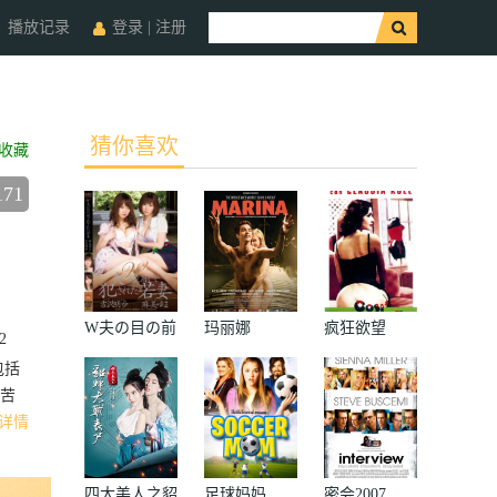
播放记录
登录
|
注册
猜你喜欢
收藏
171
W夫の目の前
玛丽娜
疯狂欲望
2
で犯された若
包括
妻
苦
详情
四大美人之貂
足球妈妈
密会2007