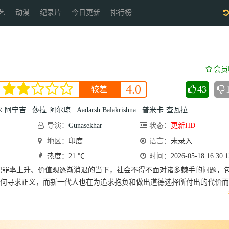
艺
动漫
纪录片
今日更新
排行榜
会员
4.0
43
较差
·阿宁吉
莎拉·阿尔琼
Aadarsh Balakrishna
普米卡·查瓦拉
导演：
Gunasekhar
状态：
更新HD
地区：
印度
语言：
未录入
热度：21 ℃
时间：
2026-05-18 16:30:1
犯罪率上升、价值观逐渐消退的当下，社会不得不面对诸多棘手的问题，
何寻求正义，而新一代人也在为追求抱负和做出道德选择所付出的代价而