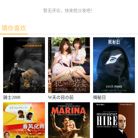
暂无评论，快来抢沙发吧！
猜你喜欢
骑士2008
W夫の目の前
揭秘日
で犯された若
妻