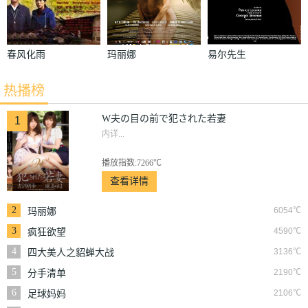
春风化雨
玛丽娜
易尔先生
热播榜
W夫の目の前で犯された若妻
1
内详...
播放指数:7266℃
查看详情
2
6054℃
玛丽娜
3
4590℃
疯狂欲望
4
3136℃
四大美人之貂蝉大战
丧尸
5
2190℃
分手清单
6
2106℃
足球妈妈