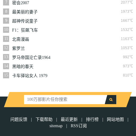
7
2077℃
密会2007
8
1973℃
最美丽的妻子
9
1667℃
超神传说童子
10
1532℃
F1：狂飙飞车
11
1163℃
北斋漫画
12
1053℃
紫罗兰
13
992℃
罗马帝国沦亡录1964
14
973℃
黑暗的春天
15
810℃
卡车驿站女人 1979
问题反馈
|
下载帮助
|
最近更新
|
排行榜
|
网站地图
|
sitemap
|
RSS订阅