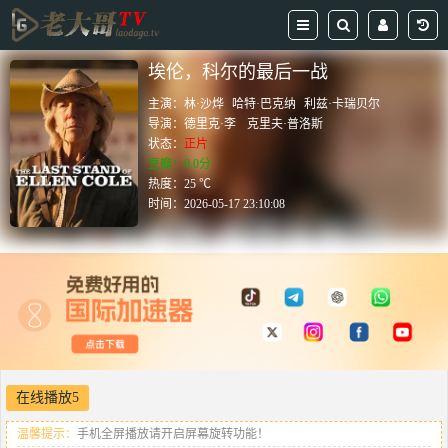
埃伦，科尔的最后一战
主演：
林·沙烨
哈特·巴克纳
利兹·卡瑞贝尔
导演：
德里克·李
克里夫·普洛斯
状态：
正片
豆瓣：0.0分
热度：25 ℃
时间：
2026-05-17 23:10:08
在线播放5
温馨提示：
手机全屏播放请开启屏幕旋转功能！