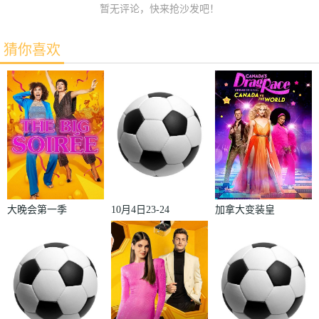
暂无评论，快来抢沙发吧！
猜你喜欢
大晚会第一季
10月4日23-24
加拿大变装皇
赛季欧冠小组
后秀：加拿大
赛第2轮那不
对阵世界
勒斯VS皇家
2022
马德里