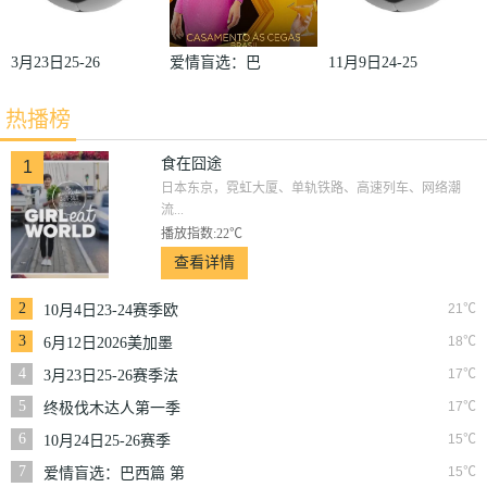
3月23日25-26
爱情盲选：巴
11月9日24-25
赛季法甲第27
西篇第二季
赛季沙联第10
热播榜
轮雷恩VS梅
轮利雅得体育
斯
VS利雅得胜
食在囧途
1
日本东京，霓虹大厦、单轨铁路、高速列车、网络潮
利
流...
播放指数:22℃
查看详情
2
21℃
10月4日23-24赛季欧
冠小组赛第2轮那不
3
18℃
6月12日2026美加墨
勒斯VS皇家马德里
世界杯小组赛韩国VS
4
17℃
3月23日25-26赛季法
捷克
甲第27轮雷恩VS梅斯
5
17℃
终极伐木达人第一季
6
15℃
10月24日25-26赛季
NBA常规赛掘金VS
7
15℃
爱情盲选：巴西篇 第
勇士