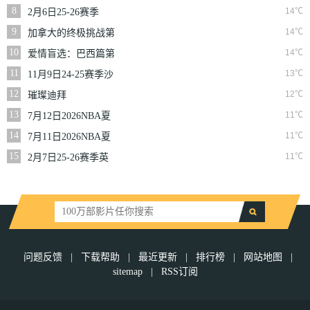
二季
8
14℃
2月6日25-26赛季
NBA常规赛篮网VS
9
14℃
加拿大的终极挑战第
魔术
一季
10
14℃
爱情盲选：巴西篇第
二季
11
13℃
11月9日24-25赛季沙
联第10轮利雅得体育
12
12℃
璀璨迪拜
VS利雅得胜利
13
11℃
7月12日2026NBA夏
季联赛尼克斯VS马刺
14
11℃
7月11日2026NBA夏
季联赛公牛VS灰熊
15
11℃
2月7日25-26赛季英
超第25轮伯恩利VS西
汉姆联
问题反馈
|
下载帮助
|
最近更新
|
排行榜
|
网站地图
|
sitemap
|
RSS订阅