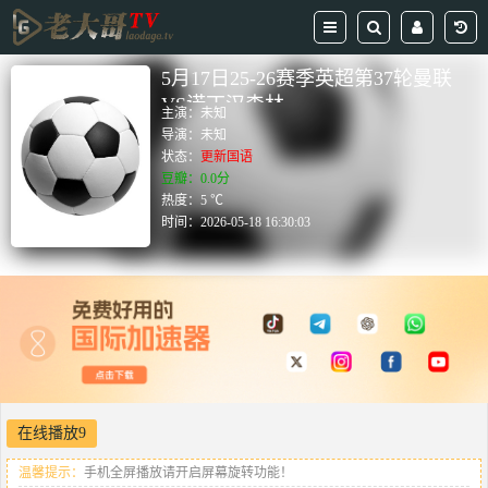
5月17日25-26赛季英超第37轮曼联
VS诺丁汉森林
主演：
未知
导演：
未知
状态：
更新国语
豆瓣：0.0分
热度：5 ℃
时间：
2026-05-18 16:30:03
在线播放9
温馨提示：
手机全屏播放请开启屏幕旋转功能！