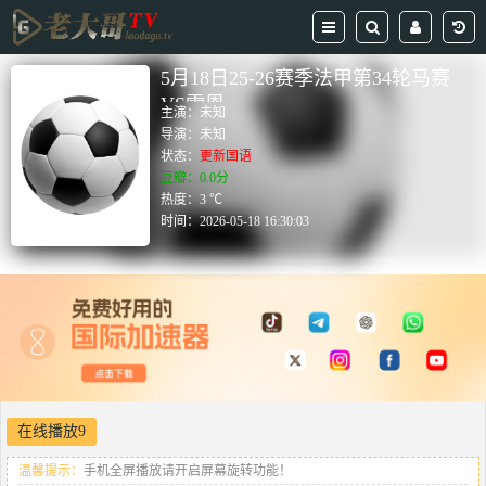
5月18日25-26赛季法甲第34轮马赛
VS雷恩
主演：
未知
导演：
未知
状态：
更新国语
豆瓣：0.0分
热度：3 ℃
时间：
2026-05-18 16:30:03
在线播放9
温馨提示：
手机全屏播放请开启屏幕旋转功能！