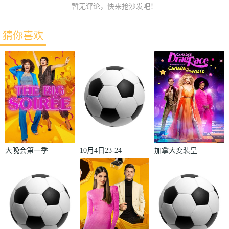
暂无评论，快来抢沙发吧！
猜你喜欢
大晚会第一季
10月4日23-24
加拿大变装皇
赛季欧冠小组
后秀：加拿大
赛第2轮那不
对阵世界
勒斯VS皇家
2022
马德里