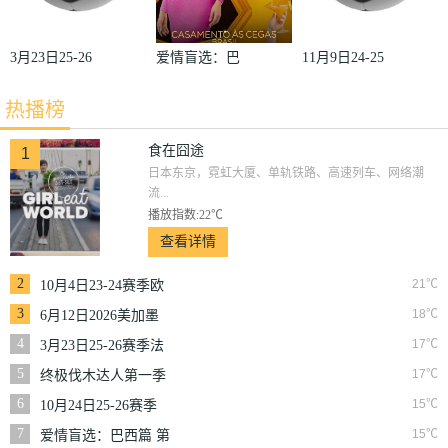
3月23日25-26
爱情盲选：巴
11月9日24-25
赛季法甲第27
西篇第二季
赛季沙联第10
热播榜
轮雷恩VS梅
轮利雅得体育
斯
VS利雅得胜
食在囧途
1
日本东京，霓虹大厦、单轨铁路、高速列车、网络潮
利
流...
播放指数:22℃
查看详情
2
21℃
10月4日23-24赛季欧
冠小组赛第2轮那不
3
18℃
6月12日2026美加墨
勒斯VS皇家马德里
世界杯小组赛韩国VS
4
17℃
3月23日25-26赛季法
捷克
甲第27轮雷恩VS梅斯
5
17℃
终极伐木达人第一季
6
15℃
10月24日25-26赛季
NBA常规赛掘金VS
7
15℃
爱情盲选：巴西篇 第
勇士