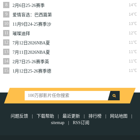
二季
8
14℃
2月6日25-26赛季
NBA常规赛篮网VS
9
14℃
爱情盲选：巴西篇第
魔术
二季
10
13℃
11月9日24-25赛季沙
联第10轮利雅得体育
11
12℃
璀璨迪拜
VS利雅得胜利
12
11℃
7月12日2026NBA夏
季联赛尼克斯VS马刺
13
11℃
7月11日2026NBA夏
季联赛公牛VS灰熊
14
11℃
2月7日25-26赛季英
超第25轮伯恩利VS西
15
11℃
1月12日25-26赛季德
汉姆联
甲第16轮拜仁慕尼黑
VS沃尔夫斯堡
问题反馈
|
下载帮助
|
最近更新
|
排行榜
|
网站地图
|
sitemap
|
RSS订阅