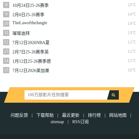
二季
8
15℃
10月24日25-26赛季
NBA常规赛掘金VS
9
14℃
2月6日25-26赛季
勇士
NBA常规赛篮网VS
TheLawoftheJungle
10
14℃
魔术
11
13℃
璀璨迪拜
12
11℃
7月12日2026NBA夏
季联赛尼克斯VS马刺
13
11℃
2月7日25-26赛季英
超第25轮伯恩利VS西
14
11℃
1月12日25-26赛季德
汉姆联
甲第16轮拜仁慕尼黑
15
10℃
7月12日2026美加墨
VS沃尔夫斯堡
世界杯四分之一决赛
挪威VS英格兰
问题反馈
|
下载帮助
|
最近更新
|
排行榜
|
网站地图
|
sitemap
|
RSS订阅