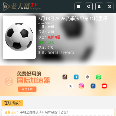
5月18日25-26赛季法甲第34轮里昂
VS朗斯
主演：
未知
导演：
未知
状态：
更新国语
豆瓣：0.0分
热度：6 ℃
时间：
2026-05-18 16:30:03
在线播放9
温馨提示：
手机全屏播放请开启屏幕旋转功能！