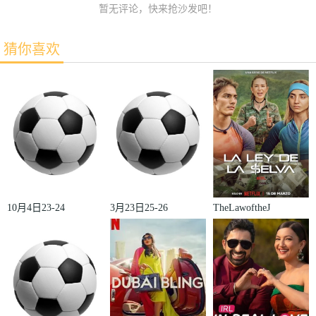
暂无评论，快来抢沙发吧！
猜你喜欢
10月4日23-24
3月23日25-26
TheLawoftheJ
赛季欧冠小组
赛季法甲第27
ungle
赛第2轮那不
轮雷恩VS梅
勒斯VS皇家
斯
马德里