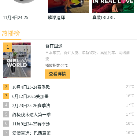
11月9日24-25
璀璨迪拜
真爱IRLIRL
赛季沙联第10
热播榜
轮利雅得体育
VS利雅得胜
食在囧途
1
日本东京，霓虹大厦、单轨铁路、高速列车、网络潮
利
流...
播放指数:22℃
查看详情
2
21℃
10月4日23-24赛季欧
冠小组赛第2轮那不
3
18℃
6月12日2026美加墨
勒斯VS皇家马德里
世界杯小组赛韩国VS
4
17℃
3月23日25-26赛季法
捷克
甲第27轮雷恩VS梅斯
5
17℃
终极伐木达人第一季
6
16℃
11月9日24-25赛季沙
联第10轮利雅得体育
7
16℃
爱情盲选：巴西篇第
VS利雅得胜利