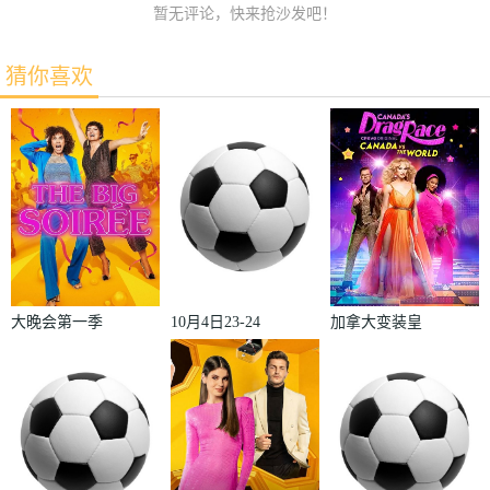
暂无评论，快来抢沙发吧！
猜你喜欢
大晚会第一季
10月4日23-24
加拿大变装皇
赛季欧冠小组
后秀：加拿大
赛第2轮那不
对阵世界
勒斯VS皇家
2022
马德里