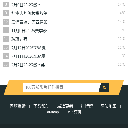
二季
8
14℃
2月6日25-26赛季
NBA常规赛篮网VS
9
14℃
加拿大的终极挑战第
魔术
一季
10
14℃
爱情盲选：巴西篇第
二季
11
13℃
11月9日24-25赛季沙
联第10轮利雅得体育
12
12℃
璀璨迪拜
VS利雅得胜利
13
11℃
7月12日2026NBA夏
季联赛尼克斯VS马刺
14
11℃
7月11日2026NBA夏
季联赛公牛VS灰熊
15
11℃
2月7日25-26赛季英
超第25轮伯恩利VS西
汉姆联
问题反馈
|
下载帮助
|
最近更新
|
排行榜
|
网站地图
|
sitemap
|
RSS订阅