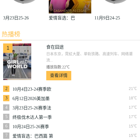
3月23日25-26
爱情盲选：巴
11月9日24-25
赛季法甲第27
西篇第二季
赛季沙联第10
热播榜
轮雷恩VS梅
轮利雅得体育
斯
VS利雅得胜
食在囧途
1
日本东京，霓虹大厦、单轨铁路、高速列车、网络潮
利
流...
播放指数:22℃
查看详情
2
21℃
10月4日23-24赛季欧
冠小组赛第2轮那不
3
18℃
6月12日2026美加墨
勒斯VS皇家马德里
世界杯小组赛韩国VS
4
17℃
3月23日25-26赛季法
捷克
甲第27轮雷恩VS梅斯
5
17℃
终极伐木达人第一季
6
15℃
10月24日25-26赛季
NBA常规赛掘金VS
7
15℃
爱情盲选：巴西篇 第
勇士