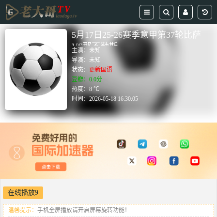
5月17日25-26赛季意甲第37轮比萨
VS那不勒斯
主演：
未知
导演：
未知
状态：
更新国语
豆瓣：0.0分
热度：8 ℃
时间：
2026-05-18 16:30:05
在线播放9
温馨提示：
手机全屏播放请开启屏幕旋转功能！