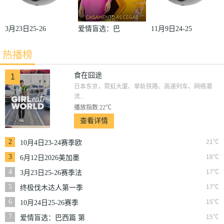
3月23日25-26
爱情盲选：巴
11月9日24-25
赛季法甲第27
西篇第二季
赛季沙联第10
热播榜
轮雷恩VS梅
轮利雅得体育
斯
VS利雅得胜
食在囧途
1
日本东京，霓虹大厦、单轨铁路、高速列车、网络潮
利
流...
播放指数:22℃
查看详情
2
21℃
10月4日23-24赛季欧
冠小组赛第2轮那不
3
18℃
6月12日2026美加墨
勒斯VS皇家马德里
世界杯小组赛韩国VS
4
17℃
3月23日25-26赛季法
捷克
甲第27轮雷恩VS梅斯
5
17℃
终极伐木达人第一季
6
15℃
10月24日25-26赛季
NBA常规赛掘金VS
7
15℃
爱情盲选：巴西篇 第
勇士