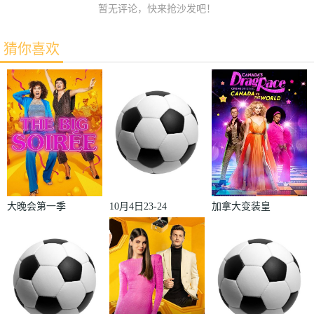
暂无评论，快来抢沙发吧！
猜你喜欢
大晚会第一季
10月4日23-24
加拿大变装皇
赛季欧冠小组
后秀：加拿大
赛第2轮那不
对阵世界
勒斯VS皇家
2022
马德里