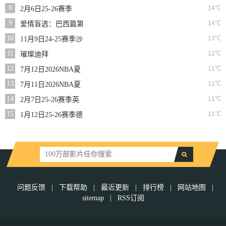
二季
8
14℃
2月6日25-26赛季
NBA常规赛篮网VS
9
14℃
爱情盲选：巴西篇第
魔术
二季
10
13℃
11月9日24-25赛季沙
联第10轮利雅得体育
11
12℃
璀璨迪拜
VS利雅得胜利
12
11℃
7月12日2026NBA夏
季联赛尼克斯VS马刺
13
11℃
7月11日2026NBA夏
季联赛公牛VS灰熊
14
11℃
2月7日25-26赛季英
超第25轮伯恩利VS西
15
11℃
1月12日25-26赛季德
汉姆联
甲第16轮拜仁慕尼黑
VS沃尔夫斯堡
问题反馈
|
下载帮助
|
最近更新
|
排行榜
|
网站地图
|
sitemap
|
RSS订阅