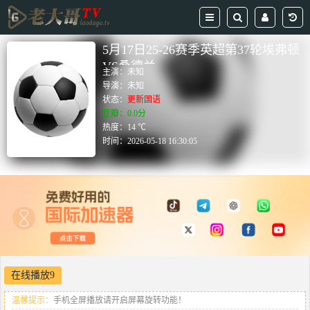
5月17日25-26赛季英超第37轮埃弗顿
VS桑德兰
主演：
未知
导演：
未知
状态：
更新国语
豆瓣：0.0分
热度：14 ℃
时间：
2026-05-18 16:30:05
在线播放9
温馨提示：
手机全屏播放请开启屏幕旋转功能！