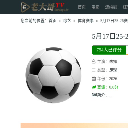
首页
电影
连续剧
综
您当前的位置：
首页
»
综艺
»
体育赛事
»
5月17日25-2
5月17日2
754人已评分
主演：
未知
类型：
足球
年份：
2026
豆瓣：0.0分
简介：
...