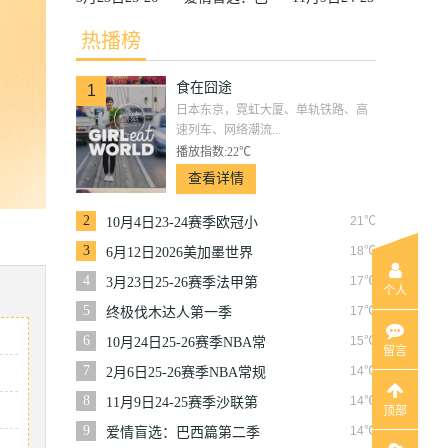
赛季法甲第27
西篇第二季
赛季沙联第10
热播榜
轮雷恩VS梅
轮利雅得体育
食在囧途
斯
VS利雅得胜
1
日本东京，霓虹大厦、单轨铁路、高
利
速列车、网络潮流...
播放指数:22℃
查看详情
2
21℃
10月4日23-24赛季欧冠小
组赛第2轮那不勒斯VS皇
3
18℃
6月12日2026美加墨世界
家马德里
杯小组赛韩国VS捷克
4
17℃
3月23日25-26赛季法甲第
个人
27轮雷恩VS梅斯
5
17℃
终极伐木达人第一季
6
15℃
10月24日25-26赛季NBA常
留言
规赛掘金VS勇士
7
14℃
2月6日25-26赛季NBA常规
赛篮网VS魔术
8
14℃
11月9日24-25赛季沙联第
顶部
10轮利雅得体育VS利雅得
9
14℃
爱情盲选：巴西篇第二季
胜利