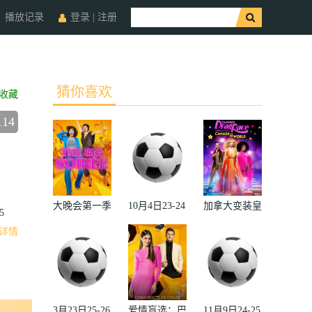
播放记录
登录
|
注册
猜你喜欢
收藏
114
大晚会第一季
10月4日23-24
加拿大变装皇
5
赛季欧冠小组
后秀：加拿大
详情
赛第2轮那不
对阵世界
勒斯VS皇家
2022
马德里
3月23日25-26
爱情盲选：巴
11月9日24-25