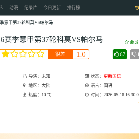
艺
动漫
纪录片
今日更新
排行榜
6赛季意甲第37轮科莫VS帕尔马
5-26赛季意甲第37轮科莫VS帕尔马
会员
1.0
67
很差
导演：
未知
状态：
更新国语
地区：
大陆
语言：
国语
热度：10 ℃
时间：
2026-05-18 16:30:0