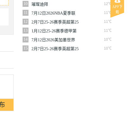
10
12℃
璀璨迪拜
APP下
载
11
11℃
7月12日2026NBA夏季联
赛尼克斯VS马刺
12
11℃
2月7日25-26赛季英超第25
轮伯恩利VS西汉姆联
13
11℃
1月12日25-26赛季德甲第
16轮拜仁慕尼黑VS沃尔夫
14
10℃
7月12日2026美加墨世界
斯堡
杯四分之一决赛挪威VS英
15
10℃
2月7日25-26赛季英超第25
格兰
轮狼队VS切尔西