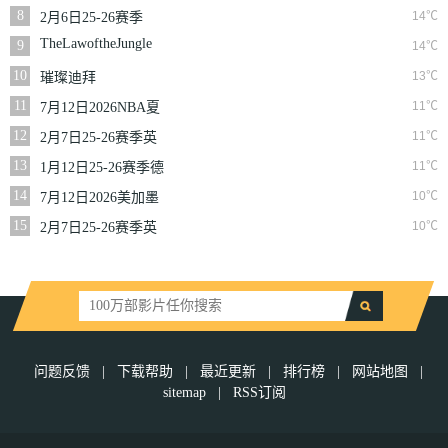
NBA常规赛掘金VS
8
14℃
2月6日25-26赛季
勇士
NBA常规赛篮网VS
TheLawoftheJungle
9
14℃
魔术
10
13℃
璀璨迪拜
11
11℃
7月12日2026NBA夏
季联赛尼克斯VS马刺
12
11℃
2月7日25-26赛季英
超第25轮伯恩利VS西
13
11℃
1月12日25-26赛季德
汉姆联
甲第16轮拜仁慕尼黑
14
10℃
7月12日2026美加墨
VS沃尔夫斯堡
世界杯四分之一决赛
15
10℃
2月7日25-26赛季英
挪威VS英格兰
超第25轮狼队VS切尔
西
问题反馈
|
下载帮助
|
最近更新
|
排行榜
|
网站地图
|
sitemap
|
RSS订阅