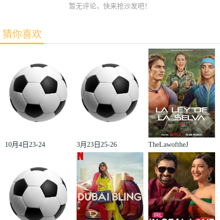
暂无评论，快来抢沙发吧！
猜你喜欢
10月4日23-24
3月23日25-26
TheLawoftheJ
赛季欧冠小组
赛季法甲第27
ungle
赛第2轮那不
轮雷恩VS梅
勒斯VS皇家
斯
马德里