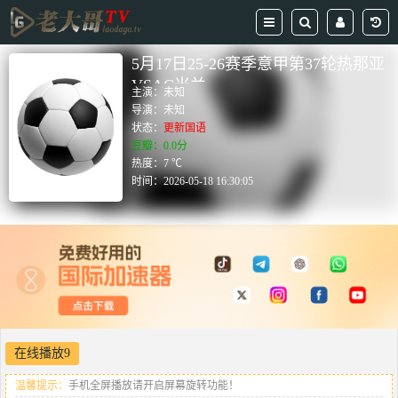
5月17日25-26赛季意甲第37轮热那亚
VSAC米兰
主演：
未知
导演：
未知
状态：
更新国语
豆瓣：0.0分
热度：7 ℃
时间：
2026-05-18 16:30:05
在线播放9
温馨提示：
手机全屏播放请开启屏幕旋转功能！