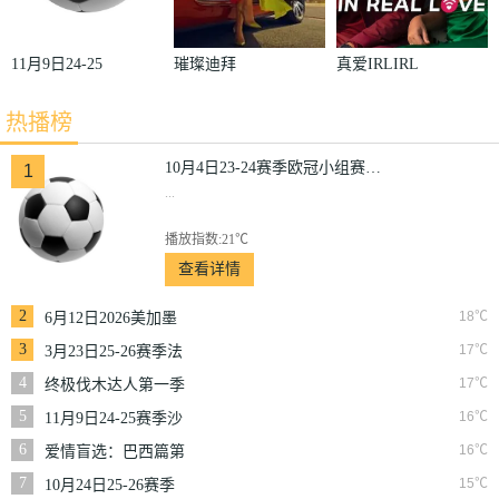
11月9日24-25
璀璨迪拜
真爱IRLIRL
赛季沙联第10
热播榜
轮利雅得体育
VS利雅得胜
10月4日23-24赛季欧冠小组赛第2轮那不勒斯VS皇家马德里
1
...
利
播放指数:21℃
查看详情
2
18℃
6月12日2026美加墨
世界杯小组赛韩国VS
3
17℃
3月23日25-26赛季法
捷克
甲第27轮雷恩VS梅斯
4
17℃
终极伐木达人第一季
5
16℃
11月9日24-25赛季沙
联第10轮利雅得体育
6
16℃
爱情盲选：巴西篇第
VS利雅得胜利
二季
7
15℃
10月24日25-26赛季