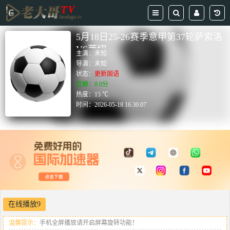
5月18日25-26赛季意甲第37轮萨索洛
VS莱切
主演：
未知
导演：
未知
状态：
更新国语
豆瓣：0.0分
热度：15 ℃
时间：
2026-05-18 16:30:07
在线播放9
温馨提示：
手机全屏播放请开启屏幕旋转功能！