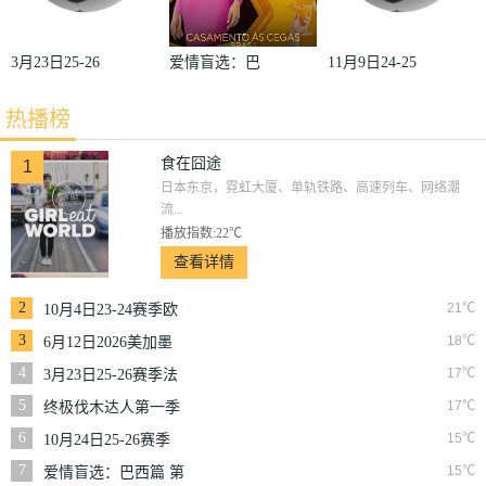
3月23日25-26
爱情盲选：巴
11月9日24-25
赛季法甲第27
西篇第二季
赛季沙联第10
热播榜
轮雷恩VS梅
轮利雅得体育
斯
VS利雅得胜
食在囧途
1
日本东京，霓虹大厦、单轨铁路、高速列车、网络潮
利
流...
播放指数:22℃
查看详情
2
21℃
10月4日23-24赛季欧
冠小组赛第2轮那不
3
18℃
6月12日2026美加墨
勒斯VS皇家马德里
世界杯小组赛韩国VS
4
17℃
3月23日25-26赛季法
捷克
甲第27轮雷恩VS梅斯
5
17℃
终极伐木达人第一季
6
15℃
10月24日25-26赛季
NBA常规赛掘金VS
7
15℃
爱情盲选：巴西篇 第
勇士