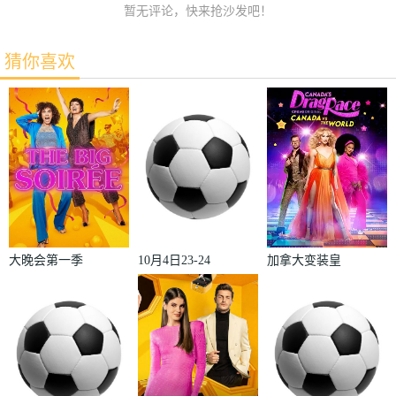
暂无评论，快来抢沙发吧！
猜你喜欢
大晚会第一季
10月4日23-24
加拿大变装皇
赛季欧冠小组
后秀：加拿大
赛第2轮那不
对阵世界
勒斯VS皇家
2022
马德里