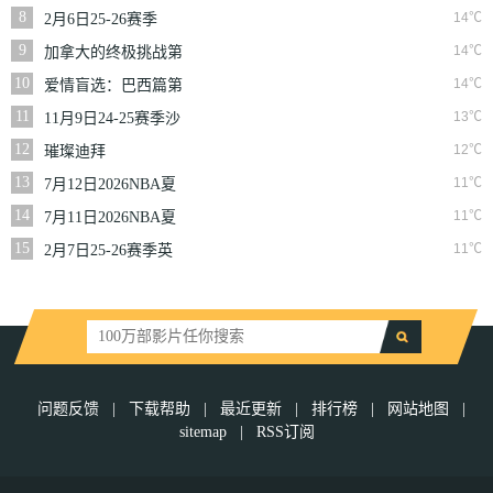
二季
8
14℃
2月6日25-26赛季
NBA常规赛篮网VS
9
14℃
加拿大的终极挑战第
魔术
一季
10
14℃
爱情盲选：巴西篇第
二季
11
13℃
11月9日24-25赛季沙
联第10轮利雅得体育
12
12℃
璀璨迪拜
VS利雅得胜利
13
11℃
7月12日2026NBA夏
季联赛尼克斯VS马刺
14
11℃
7月11日2026NBA夏
季联赛公牛VS灰熊
15
11℃
2月7日25-26赛季英
超第25轮伯恩利VS西
汉姆联
问题反馈
|
下载帮助
|
最近更新
|
排行榜
|
网站地图
|
sitemap
|
RSS订阅