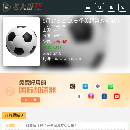
5月17日25-26赛季英超第37轮狼队
VS富勒姆
主演：
未知
导演：
未知
状态：
更新国语
豆瓣：0.0分
热度：27 ℃
时间：
2026-05-18 16:30:07
在线播放9
温馨提示：
手机全屏播放请开启屏幕旋转功能！