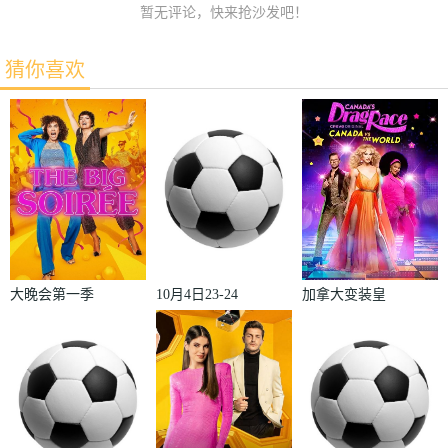
暂无评论，快来抢沙发吧！
猜你喜欢
大晚会第一季
10月4日23-24
加拿大变装皇
赛季欧冠小组
后秀：加拿大
赛第2轮那不
对阵世界
勒斯VS皇家
2022
马德里