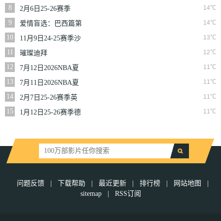
二季
8
14℃
2月6日25-26赛季
NBA常规赛篮网VS
9
14℃
爱情盲选：巴西篇第
魔术
二季
10
13℃
11月9日24-25赛季沙
联第10轮利雅得体育
11
12℃
璀璨迪拜
VS利雅得胜利
12
11℃
7月12日2026NBA夏
季联赛尼克斯VS马刺
13
11℃
7月11日2026NBA夏
季联赛公牛VS灰熊
14
11℃
2月7日25-26赛季英
超第25轮伯恩利VS西
15
11℃
1月12日25-26赛季德
汉姆联
甲第16轮拜仁慕尼黑
VS沃尔夫斯堡
问题反馈
|
下载帮助
|
最近更新
|
排行榜
|
网站地图
|
sitemap
|
RSS订阅