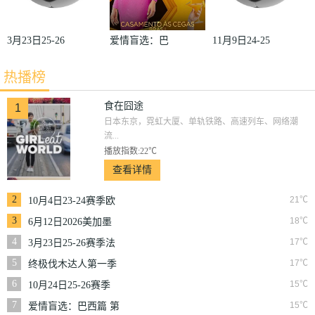
3月23日25-26
爱情盲选：巴
11月9日24-25
赛季法甲第27
西篇第二季
赛季沙联第10
热播榜
轮雷恩VS梅
轮利雅得体育
斯
VS利雅得胜
食在囧途
1
日本东京，霓虹大厦、单轨铁路、高速列车、网络潮
利
流...
播放指数:22℃
查看详情
2
21℃
10月4日23-24赛季欧
冠小组赛第2轮那不
3
18℃
6月12日2026美加墨
勒斯VS皇家马德里
世界杯小组赛韩国VS
4
17℃
3月23日25-26赛季法
捷克
甲第27轮雷恩VS梅斯
5
17℃
终极伐木达人第一季
6
15℃
10月24日25-26赛季
NBA常规赛掘金VS
7
15℃
爱情盲选：巴西篇 第
勇士