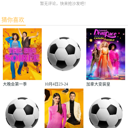
暂无评论，快来抢沙发吧！
猜你喜欢
大晚会第一季
10月4日23-24
加拿大变装皇
赛季欧冠小组
后秀：加拿大
赛第2轮那不
对阵世界
勒斯VS皇家
2022
马德里