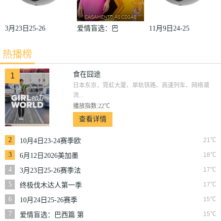
3月23日25-26
爱情盲选：巴
11月9日24-25
赛季法甲第27
西篇第二季
赛季沙联第10
热播榜
轮雷恩VS梅
轮利雅得体育
斯
VS利雅得胜
食在囧途
1
日本东京，霓虹大厦、单轨铁路、高速列车、网络潮
利
流...
播放指数:22℃
查看详情
2
21℃
10月4日23-24赛季欧
冠小组赛第2轮那不
3
18℃
6月12日2026美加墨
勒斯VS皇家马德里
世界杯小组赛韩国VS
4
17℃
3月23日25-26赛季法
捷克
甲第27轮雷恩VS梅斯
5
17℃
终极伐木达人第一季
6
15℃
10月24日25-26赛季
NBA常规赛掘金VS
7
15℃
爱情盲选：巴西篇 第
勇士