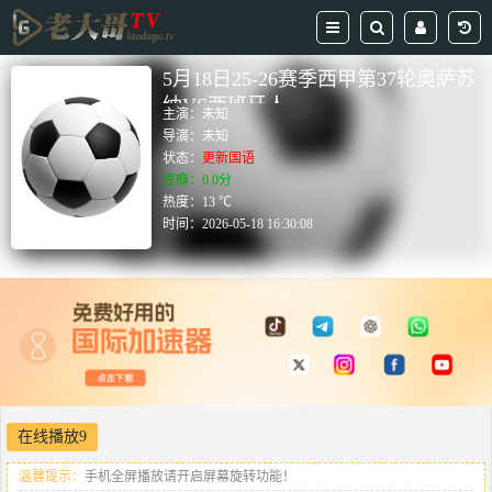
5月18日25-26赛季西甲第37轮奥萨苏
纳VS西班牙人
主演：
未知
导演：
未知
状态：
更新国语
豆瓣：0.0分
热度：13 ℃
时间：
2026-05-18 16:30:08
在线播放9
温馨提示：
手机全屏播放请开启屏幕旋转功能！