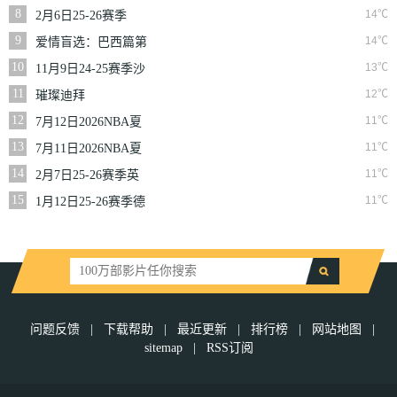
二季
8
14℃
2月6日25-26赛季
NBA常规赛篮网VS
9
14℃
爱情盲选：巴西篇第
魔术
二季
10
13℃
11月9日24-25赛季沙
联第10轮利雅得体育
11
12℃
璀璨迪拜
VS利雅得胜利
12
11℃
7月12日2026NBA夏
季联赛尼克斯VS马刺
13
11℃
7月11日2026NBA夏
季联赛公牛VS灰熊
14
11℃
2月7日25-26赛季英
超第25轮伯恩利VS西
15
11℃
1月12日25-26赛季德
汉姆联
甲第16轮拜仁慕尼黑
VS沃尔夫斯堡
问题反馈
|
下载帮助
|
最近更新
|
排行榜
|
网站地图
|
sitemap
|
RSS订阅