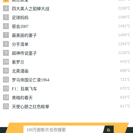
4
2208℃
四大美人之貂蝉大战
丧尸
5
1496℃
足球妈妈
6
1491℃
密会2007
7
1409℃
最美丽的妻子
8
1283℃
分手清单
9
1228℃
超神传说童子
10
976℃
紫罗兰
11
896℃
北斋漫画
12
721℃
罗马帝国沦亡录1964
13
675℃
F1：狂飙飞车
14
634℃
黑暗的春天
15
617℃
天使心肠之红色眩晕