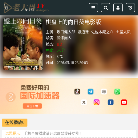
棋盘上的向日葵电影版
主演：
坂口健太郎
渡边谦
佐佐木藏之介
土屋太凤
高
导演：
熊泽尚人
状态：
HD
豆瓣：0.0分
热度：8 ℃
时间：
2026-05-18 23:30:03
在线播放6
温馨提示：
手机全屏播放请开启屏幕旋转功能！