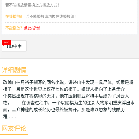
若不能播放请更换上方播放方式！
在线播放6：
若不能播放请切换在线播放组！
不能播放？
点此报错！
HD中字
详细剧情
改编自柚月裕子撰写的同名小说，讲述山中发现一具尸体，线索是将
棋子，且是这个世界上仅存七枚的棋子。嫌疑人指向了上条圭介，一
个突然出现在将棋界的天才，他在压倒职业将棋手后成为了风云人
物。 在调查过程中，一个以赌棋为生的江湖人物东明重庆浮出水
面，圭介神秘的成长经历也最终被揭开。那是难以想象的残酷历
程……
网友评论