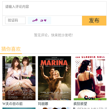
暂无评论，快来抢沙发吧！
猜你喜欢
W夫の目の前
玛丽娜
疯狂欲望