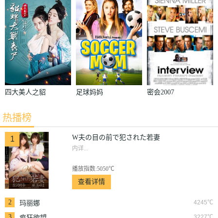
で犯された若
妻
四大美人之貂
足球妈妈
密会2007
蝉大战丧尸
热播榜
W夫の目の前で犯された若妻
1
内详...
播放指数:5050℃
查看详情
2
4245℃
玛丽娜
3
3227℃
疯狂欲望