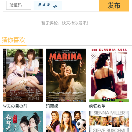
暂无评论，快来抢沙发吧！
猜你喜欢
W夫の目の前
玛丽娜
疯狂欲望
で犯された若
妻