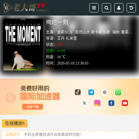
绚烂一刻
主演：
查莉XCX
亚历山大·斯卡斯加德
瑞秋·塞诺特
凯
导演：
艾丹·扎米里
状态：
HD
豆瓣：0.0分
热度：16 ℃
时间：
2026-05-18 23:30:03
在线播放6
温馨提示：
手机全屏播放请开启屏幕旋转功能！