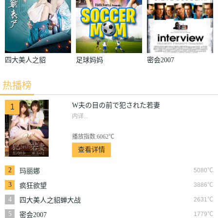
四大美人之貂
足球妈妈
密会2007
蝉大战丧尸
热播榜
W夫の目の前で犯された若妻
1
内详...
播放指数:6062℃
查看详情
2
5080℃
玛丽娜
3
3886℃
疯狂欲望
4
2631℃
四大美人之貂蝉大战
丧尸
5
1779℃
密会2007