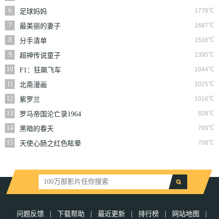
6
1778℃
足球妈妈
7
1687℃
最美丽的妻子
8
1516℃
分手清单
9
1395℃
超神传说童子
10
1044℃
F1：狂飙飞车
11
1025℃
北斋漫画
12
1016℃
紫罗兰
13
828℃
罗马帝国沦亡录1964
14
789℃
黑暗的春天
15
708℃
天使心肠之红色眩晕
问题反馈
|
下载帮助
|
最近更新
|
排行榜
|
网站地图
|