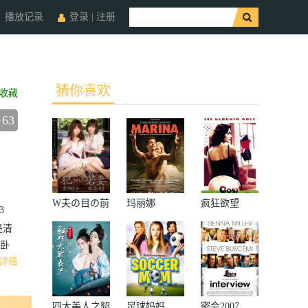
播放记录
登录
|
注册
猜你喜欢
收藏
63
W夫の目の前
玛丽娜
疯狂欲望
3
で犯された若
是清
妻
卧
详情
四大美人之貂
足球妈妈
密会2007