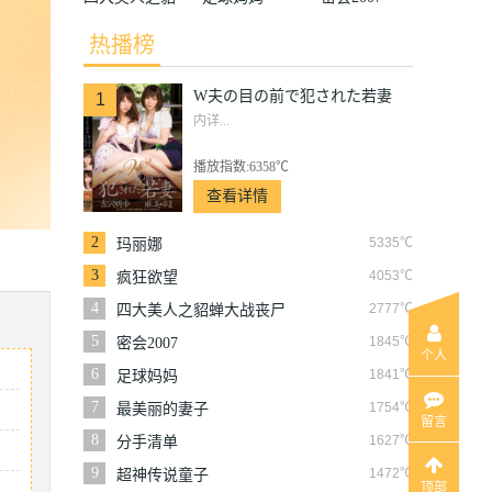
蝉大战丧尸
热播榜
W夫の目の前で犯された若妻
1
内详...
播放指数:6358℃
查看详情
2
5335℃
玛丽娜
3
4053℃
疯狂欲望
4
2777℃
四大美人之貂蝉大战丧尸
5
1845℃
密会2007
个人
6
1841℃
足球妈妈
7
1754℃
最美丽的妻子
留言
8
1627℃
分手清单
9
1472℃
超神传说童子
顶部