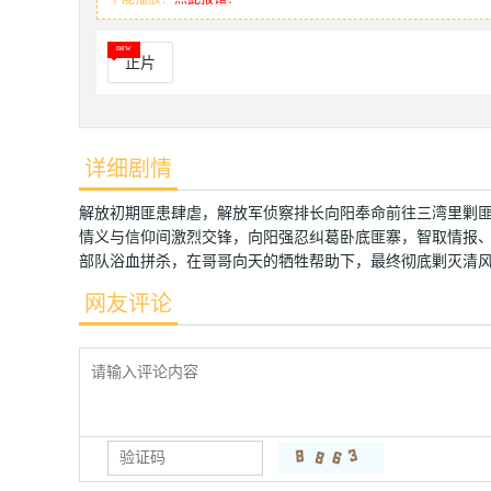
正片
详细剧情
解放初期匪患肆虐，解放军侦察排长向阳奉命前往三湾里剿
情义与信仰间激烈交锋，向阳强忍纠葛卧底匪寨，智取情报
部队浴血拼杀，在哥哥向天的牺牲帮助下，最终彻底剿灭清
网友评论