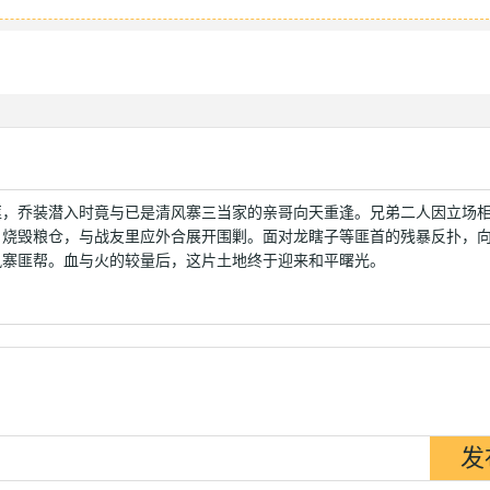
匪，乔装潜入时竟与已是清风寨三当家的亲哥向天重逢。兄弟二人因立场
、烧毁粮仓，与战友里应外合展开围剿。面对龙瞎子等匪首的残暴反扑，
风寨匪帮。血与火的较量后，这片土地终于迎来和平曙光。