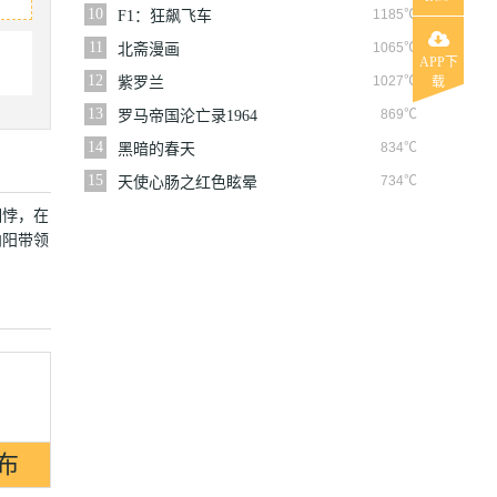
10
1185℃
F1：狂飙飞车
11
1065℃
北斋漫画
APP下
12
1027℃
紫罗兰
载
13
869℃
罗马帝国沦亡录1964
14
834℃
黑暗的春天
15
734℃
天使心肠之红色眩晕
相悖，在
向阳带领