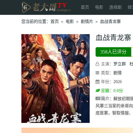
首页
电影
连续剧
综
您当前的位置：
首页
»
电影
»
剧情片
»
血战青龙寨
血战青龙寨
358人已评分
主演：
罗立群
类型：
剧情
年份：
2026
豆瓣：0.0分
简介：
解放初期
风寨三当家的亲哥向
底匪寨，智取情报、