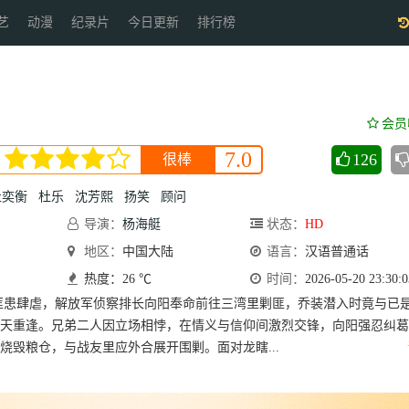
艺
动漫
纪录片
今日更新
排行榜
会员
7.0
126
很棒
杜奕衡
杜乐
沈芳熙
扬笑
顾问
导演：
杨海艇
状态：
HD
地区：
中国大陆
语言：
汉语普通话
热度：26 ℃
时间：
2026-05-20 23:30:0
匪患肆虐，解放军侦察排长向阳奉命前往三湾里剿匪，乔装潜入时竟与已
天重逢。兄弟二人因立场相悖，在情义与信仰间激烈交锋，向阳强忍纠葛
烧毁粮仓，与战友里应外合展开围剿。面对龙瞎...