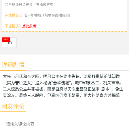
若不能播放请更换上方播放方式！
在线播放9：
若不能播放请切换在线播放组！
不能播放？
点此报错！
HD
详细剧情
大雍与月氏和亲之际，明月公主在途中失踪，沈星移携徒弟陆知微
（实为罪臣之女）追入秘境“悬丝傀城”。城中幻象丛生，机关重重。
二人惊悉公主并非被掳，而是自愿以天命圭盘修正战争“剧本”，免生
灵涂炭。最终三人脱险，但真凶仍隐于朝堂，更大的阴谋方才揭幕。
网友评论