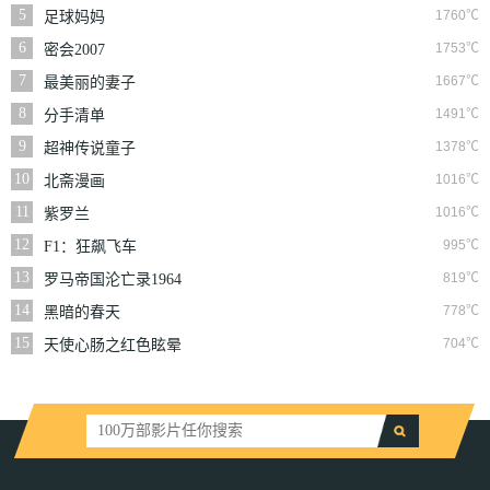
丧尸
5
1760℃
足球妈妈
6
1753℃
密会2007
7
1667℃
最美丽的妻子
8
1491℃
分手清单
9
1378℃
超神传说童子
10
1016℃
北斋漫画
11
1016℃
紫罗兰
12
995℃
F1：狂飙飞车
13
819℃
罗马帝国沦亡录1964
14
778℃
黑暗的春天
15
704℃
天使心肠之红色眩晕