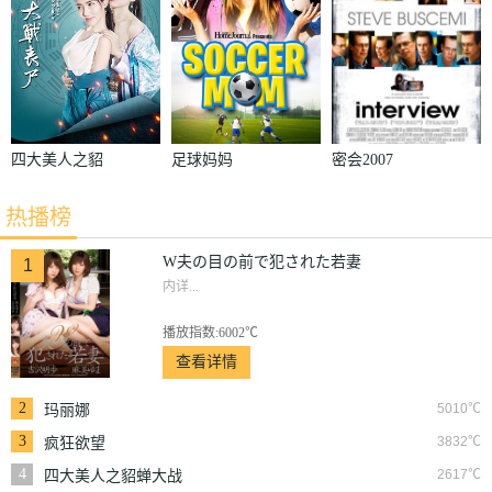
四大美人之貂
足球妈妈
密会2007
蝉大战丧尸
热播榜
W夫の目の前で犯された若妻
1
内详...
播放指数:6002℃
查看详情
2
5010℃
玛丽娜
3
3832℃
疯狂欲望
4
2617℃
四大美人之貂蝉大战