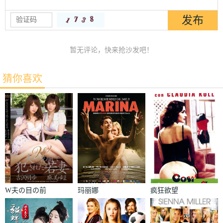
暂无评论，快来抢沙发吧！
猜你喜欢
W夫の目の前
玛丽娜
疯狂欲望
で犯された若
妻