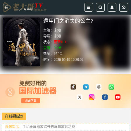
遁甲门之消失的公主?
主演：
未知
导演：
未知
状态：
更新HD
豆瓣：0.0分
热度：16 ℃
时间：
2026-05-19 16:30:02
在线播放9
温馨提示：
手机全屏播放请开启屏幕旋转功能！