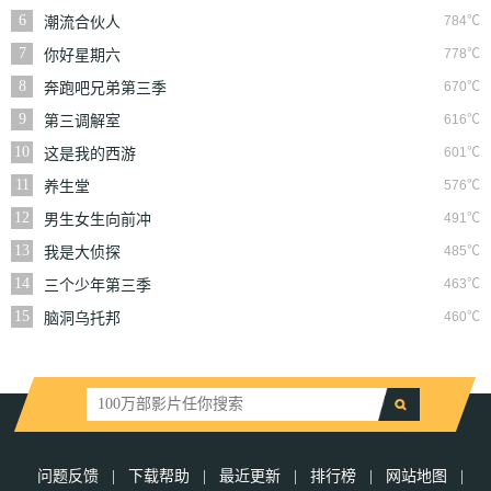
6
784℃
潮流合伙人
7
778℃
你好星期六
8
670℃
奔跑吧兄弟第三季
9
616℃
第三调解室
10
601℃
这是我的西游
11
576℃
养生堂
12
491℃
男生女生向前冲
13
485℃
我是大侦探
14
463℃
三个少年第三季
15
460℃
脑洞乌托邦
问题反馈
|
下载帮助
|
最近更新
|
排行榜
|
网站地图
|