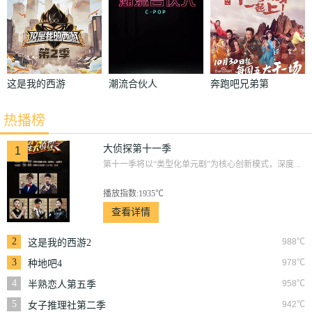
这是我的西游
潮流合伙人
奔跑吧兄弟第
2
三季
热播榜
大侦探第十一季
1
第十一季将以“类型化单元剧”为核心创新模式，深度...
播放指数:1935℃
查看详情
2
988℃
这是我的西游2
3
978℃
种地吧4
4
958℃
半熟恋人第五季
5
942℃
女子推理社第二季