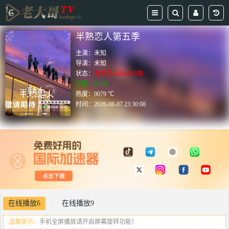
半熟恋人第五季
主演：
未知
导演：
未知
状态：
更新至20260806期
豆瓣：0.0分
热度：9079 ℃
时间：
2026-08-07 23:30:08
在线播放6
在线播放9
|
温馨提示：
手机全屏播放请开启屏幕旋转功能！