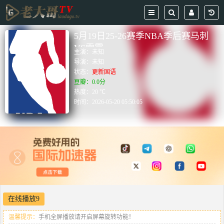
5月19日25-26赛季NBA季后赛马刺
VS雷霆
主演：
未知
导演：
未知
状态：
更新国语
豆瓣：0.0分
热度：20 ℃
时间：
2026-05-20 05:50:05
在线播放9
温馨提示：
手机全屏播放请开启屏幕旋转功能！