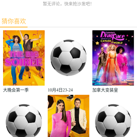
暂无评论，快来抢沙发吧！
猜你喜欢
大晚会第一季
10月4日23-24
加拿大变装皇
赛季欧冠小组
后秀：加拿大
赛第2轮那不
对阵世界
勒斯VS皇家
2022
马德里