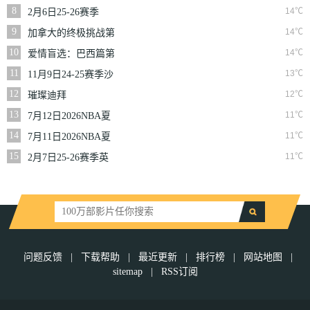
二季
8
14℃
2月6日25-26赛季
NBA常规赛篮网VS
9
14℃
加拿大的终极挑战第
魔术
一季
10
14℃
爱情盲选：巴西篇第
二季
11
13℃
11月9日24-25赛季沙
联第10轮利雅得体育
12
12℃
璀璨迪拜
VS利雅得胜利
13
11℃
7月12日2026NBA夏
季联赛尼克斯VS马刺
14
11℃
7月11日2026NBA夏
季联赛公牛VS灰熊
15
11℃
2月7日25-26赛季英
超第25轮伯恩利VS西
汉姆联
问题反馈
|
下载帮助
|
最近更新
|
排行榜
|
网站地图
|
sitemap
|
RSS订阅