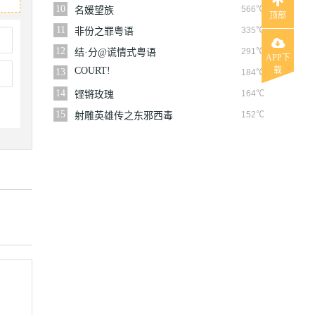
10
566℃
名媛望族
顶部
11
335℃
非份之罪粤语
12
291℃
结·分@谎情式粤语
APP下
COURT!
载
13
184℃
14
164℃
铿锵玫瑰
15
152℃
射雕英雄传之东邪西毒