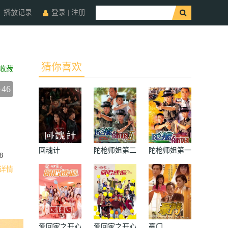
播放记录
登录
|
注册
猜你喜欢
收藏
46
回魂计
陀枪师姐第二
陀枪师姐第一
8
部国语
部国语
详情
爱回家之开心
爱回家之开心
豪门