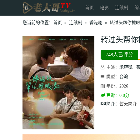
首页
电影
连续剧
综
您当前的位置：
首页
»
连续剧
»
香港剧
»
转过头帮你擦
转过头帮你
748人已评分
主演：
禾雁凱
类型：
台湾
年份：
2026
豆瓣：0.0分
简介：
暂无简介 ..