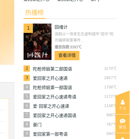
速递国语
速递
热播榜
回魂计
1
该剧以一场发生在虚构城市“班佧”的
诈骗绑架案事件...
播放指数:9393℃
查看详情
2
3170℃
陀枪师姐第二部国语
3
2857℃
爱回家之开心速递
4
1798℃
陀枪师姐第一部国语
5
1172℃
爱回家之开心速递粤语
6
1148℃
爱·回家之开心速递
个人
7
996℃
爱回家之开心速递国语
8
787℃
豪门
留言
9
594℃
爱回家第一部粤语