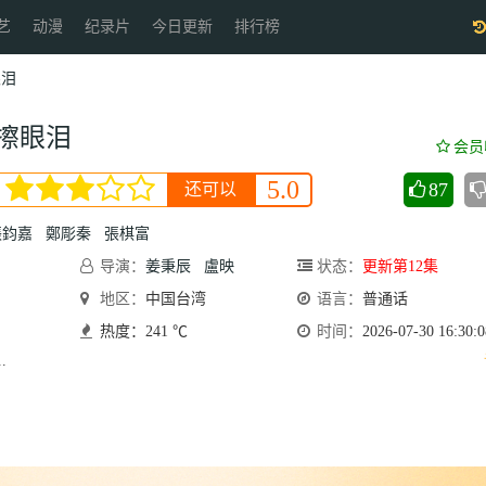
艺
动漫
纪录片
今日更新
排行榜
眼泪
擦眼泪
会员
5.0
87
还可以
張鈞嘉
鄭彫秦
張棋富
导演：
姜秉辰
盧映
状态：
更新第12集
安
地区：
Ann
中国台湾
语言：
普通话
热度：241 ℃
时间：
2026-07-30 16:30:0
.