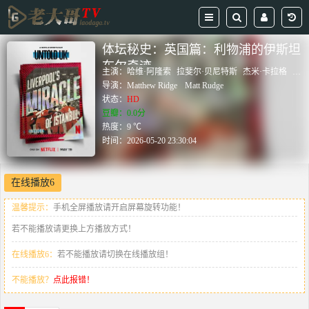
体坛秘史：英国篇：利物浦的伊斯坦
布尔奇迹
主演：
哈维·阿隆索
拉斐尔·贝尼特斯
杰米·卡拉格
史蒂
导演：
Matthew Ridge
Matt Rudge
状态：
HD
豆瓣：0.0分
热度：9 ℃
时间：
2026-05-20 23:30:04
在线播放6
温馨提示：
手机全屏播放请开启屏幕旋转功能！
若不能播放请更换上方播放方式！
在线播放6：
若不能播放请切换在线播放组！
不能播放？
点此报错！