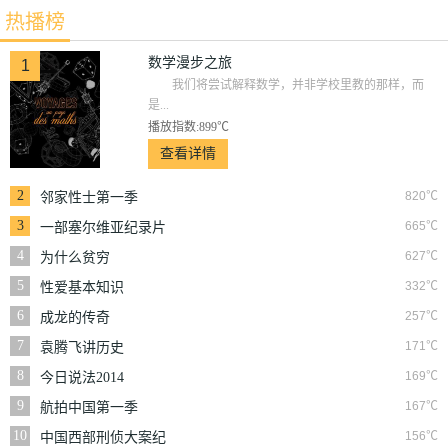
热播榜
数学漫步之旅
1
我们将尝试解释数学，并非学校里教的那样，而
是...
播放指数:899℃
查看详情
2
820℃
邻家性士第一季
3
665℃
一部塞尔维亚纪录片
4
627℃
为什么贫穷
5
332℃
性爱基本知识
6
257℃
成龙的传奇
7
171℃
袁腾飞讲历史
8
169℃
今日说法2014
9
167℃
航拍中国第一季
10
156℃
中国西部刑侦大案纪