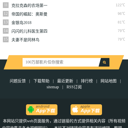
实
11
122℃
克拉克森的农场第一
季
12
96℃
帝国的崛起：奥斯曼
第一季
13
81℃
金银岛2018
14
79℃
闪闪的儿科医生第四
季
15
79℃
夫妻不是同林鸟
问题反馈
|
下载帮助
|
最近更新
|
排行榜
|
网站地图
|
sitemap
|
RSS订阅
本网站只提供web页面服务，通过链接的方式提供相关内容（所有视频