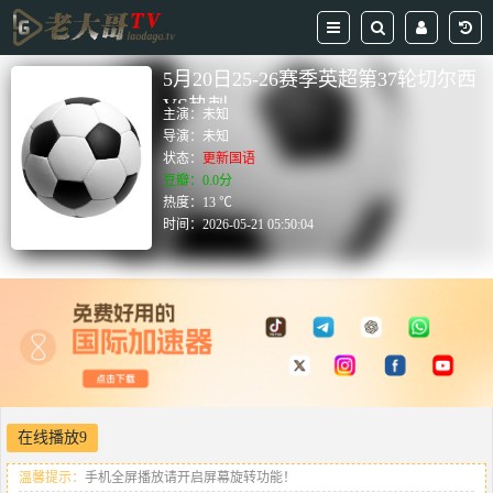
5月20日25-26赛季英超第37轮切尔西
VS热刺
主演：
未知
导演：
未知
状态：
更新国语
豆瓣：0.0分
热度：13 ℃
时间：
2026-05-21 05:50:04
在线播放9
温馨提示：
手机全屏播放请开启屏幕旋转功能！