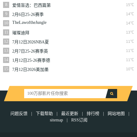
NBA常规赛掘金VS
8
15℃
爱情盲选：巴西篇第
勇士
二季
9
14℃
2月6日25-26赛季
NBA常规赛篮网VS
TheLawoftheJungle
10
14℃
魔术
11
13℃
璀璨迪拜
12
11℃
7月12日2026NBA夏
季联赛尼克斯VS马刺
13
11℃
2月7日25-26赛季英
超第25轮伯恩利VS西
14
11℃
1月12日25-26赛季德
汉姆联
甲第16轮拜仁慕尼黑
15
10℃
7月12日2026美加墨
VS沃尔夫斯堡
世界杯四分之一决赛
挪威VS英格兰
问题反馈
|
下载帮助
|
最近更新
|
排行榜
|
网站地图
|
sitemap
|
RSS订阅