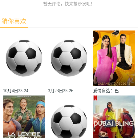
暂无评论，快来抢沙发吧！
猜你喜欢
10月4日23-24
3月23日25-26
爱情盲选：巴
赛季欧冠小组
赛季法甲第27
西篇第二季
赛第2轮那不
轮雷恩VS梅
勒斯VS皇家
斯
马德里