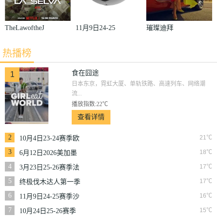
TheLawoftheJ
11月9日24-25
璀璨迪拜
ungle
赛季沙联第10
热播榜
轮利雅得体育
VS利雅得胜
食在囧途
1
日本东京，霓虹大厦、单轨铁路、高速列车、网络潮
利
流...
播放指数:22℃
查看详情
2
21℃
10月4日23-24赛季欧
冠小组赛第2轮那不
3
18℃
6月12日2026美加墨
勒斯VS皇家马德里
世界杯小组赛韩国VS
4
17℃
3月23日25-26赛季法
捷克
甲第27轮雷恩VS梅斯
5
17℃
终极伐木达人第一季
6
16℃
11月9日24-25赛季沙
联第10轮利雅得体育
7
15℃
10月24日25-26赛季
VS利雅得胜利