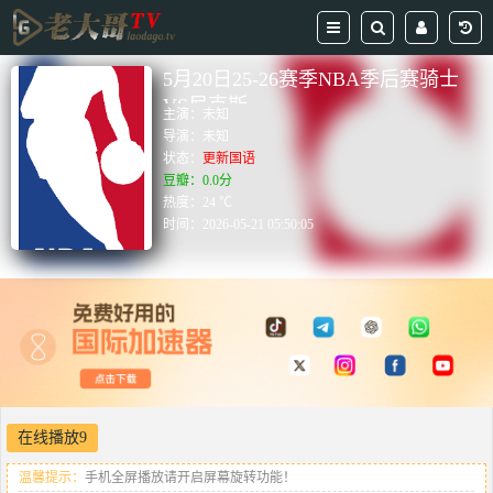
5月20日25-26赛季NBA季后赛骑士
VS尼克斯
主演：
未知
导演：
未知
状态：
更新国语
豆瓣：0.0分
热度：24 ℃
时间：
2026-05-21 05:50:05
在线播放9
温馨提示：
手机全屏播放请开启屏幕旋转功能！