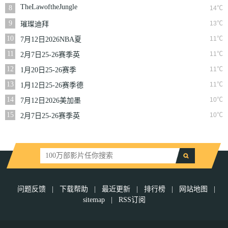
NBA常规赛篮网VS
TheLawoftheJungle
8
14℃
魔术
9
13℃
璀璨迪拜
10
11℃
7月12日2026NBA夏
季联赛尼克斯VS马刺
11
11℃
2月7日25-26赛季英
超第25轮伯恩利VS西
12
11℃
1月20日25-26赛季
汉姆联
NBA常规赛快船VS
13
11℃
1月12日25-26赛季德
奇才
甲第16轮拜仁慕尼黑
14
10℃
7月12日2026美加墨
VS沃尔夫斯堡
世界杯四分之一决赛
15
10℃
2月7日25-26赛季英
挪威VS英格兰
超第25轮狼队VS切尔
西
问题反馈
|
下载帮助
|
最近更新
|
排行榜
|
网站地图
|
sitemap
|
RSS订阅