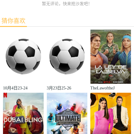
暂无评论，快来抢沙发吧！
猜你喜欢
10月4日23-24
3月23日25-26
TheLawoftheJ
赛季欧冠小组
赛季法甲第27
ungle
赛第2轮那不
轮雷恩VS梅
勒斯VS皇家
斯
马德里