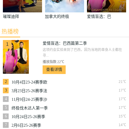
璀璨迪拜
加拿大的终极
爱情盲选：巴
挑战第一季
西篇第二季
热播榜
爱情盲选：巴西篇第二季
1
这项约会实验来到了巴西，因为当地的单身人士都在
寻...
播放指数:22℃
查看详情
2
21℃
10月4日23-24赛季欧
冠小组赛第2轮那不
3
17℃
3月23日25-26赛季法
勒斯VS皇家马德里
甲第27轮雷恩VS梅斯
4
17℃
11月9日24-25赛季沙
联第10轮利雅得体育
5
17℃
终极伐木达人第一季
VS利雅得胜利
6
15℃
10月24日25-26赛季
NBA常规赛掘金VS
7
14℃
2月6日25-26赛季
勇士