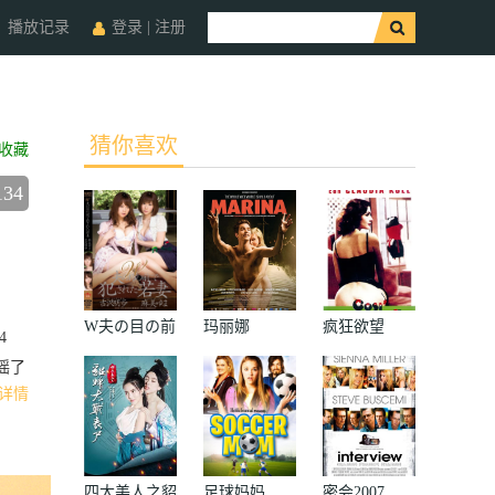
播放记录
登录
|
注册
猜你喜欢
收藏
134
W夫の目の前
玛丽娜
疯狂欲望
4
で犯された若
摇了
妻
详情
四大美人之貂
足球妈妈
密会2007