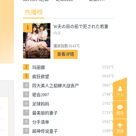
蝉大战丧尸
热播榜
W夫の目の前で犯された若妻
1
内详...
播放指数:6143℃
查看详情
2
5152℃
玛丽娜
3
3933℃
疯狂欲望
4
2687℃
四大美人之貂蝉大战丧尸
5
1798℃
密会2007
个人
6
1792℃
足球妈妈
7
1719℃
最美丽的妻子
留言
8
1542℃
分手清单
9
1399℃
超神传说童子
顶部