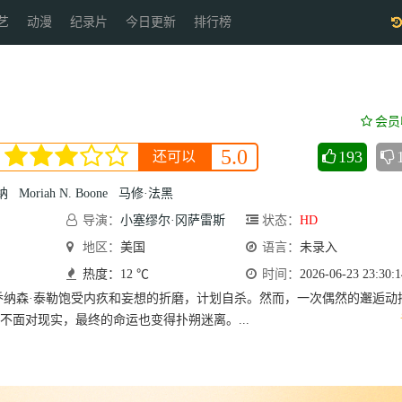
艺
动漫
纪录片
今日更新
排行榜
会员
5.0
193
还可以
纳
Moriah N. Boone
马修·法黑
导演：
小塞缪尔·冈萨雷斯
状态：
HD
地区：
美国
语言：
未录入
热度：12 ℃
时间：
2026-06-23 23:30:1
乔纳森·泰勒饱受内疚和妄想的折磨，计划自杀。然而，一次偶然的邂逅动
不面对现实，最终的命运也变得扑朔迷离。...