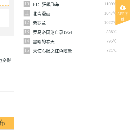
10
1109℃
F1：狂飙飞车
11
1047℃
北斋漫画
APP下
载
12
1022℃
紫罗兰
13
836℃
罗马帝国沦亡录1964
14
795℃
黑暗的春天
15
721℃
天使心肠之红色眩晕
也变得