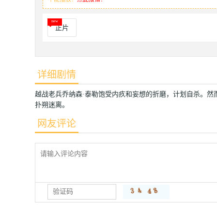
正片
详细剧情
越战老兵乔纳森·泰勒饱受内疚和妄想的折磨，计划自杀。然
扑朔迷离。
网友评论