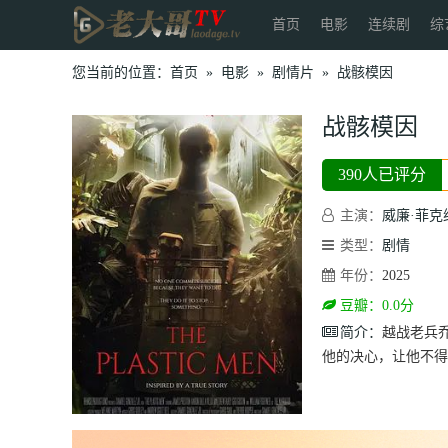
首页
电影
连续剧
综
您当前的位置：
首页
»
电影
»
剧情片
»
战骸模因
战骸模因
390人已评分
主演：
威廉·菲克
类型：
剧情
年份：
2025
豆瓣：0.0分
简介：
越战老兵
他的决心，让他不得